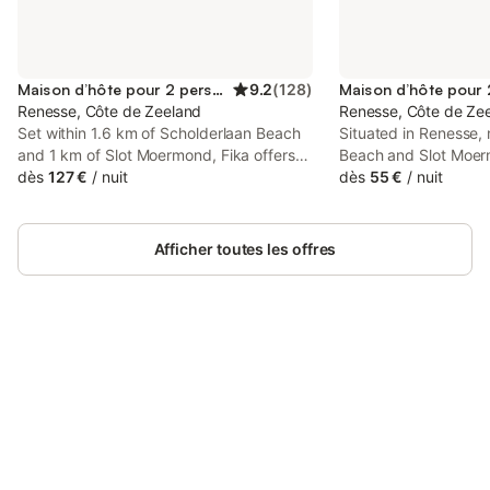
Maison d’hôte pour 2 personnes
9.2
(
128
)
Renesse, Côte de Zeeland
Renesse, Côte de Ze
Set within 1.6 km of Scholderlaan Beach
Situated in Renesse,
and 1 km of Slot Moermond, Fika offers
Beach and Slot Moerm
rooms with air conditioning and a private
dès
127 €
/
nuit
Hotel Pension 't Huys
dès
55 €
/
nuit
bathroom in Renesse.
This guest house feat
parking and private 
out.
Afficher toutes les offres
Connectez-vous et économisez
Se connecter
jusqu'à 10% sur nos logements.