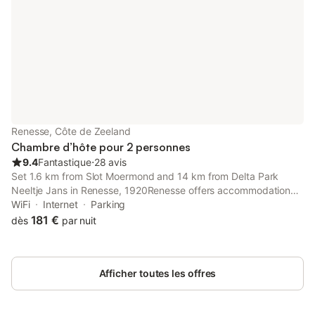
Renesse, Côte de Zeeland
Chambre d’hôte pour 2 personnes
9.4
Fantastique
⋅
28 avis
Set 1.6 km from Slot Moermond and 14 km from Delta Park
Neeltje Jans in Renesse, 1920Renesse offers accommodation
with a kitchenette. This bed and breakfast features free private
WiFi
Internet
Parking
parking, a 24-hour front desk and free WiFi.
181 €
dès
par nuit
Afficher toutes les offres