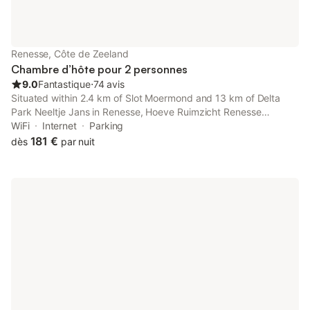
Renesse, Côte de Zeeland
Chambre d’hôte pour 2 personnes
9.0
Fantastique
⋅
74 avis
Situated within 2.4 km of Slot Moermond and 13 km of Delta
Park Neeltje Jans in Renesse, Hoeve Ruimzicht Renesse
features accommodation with seating area. The property has
WiFi
Internet
Parking
garden and quiet street views, and is 22 km from Zeeland
181 €
dès
par nuit
Bridge.