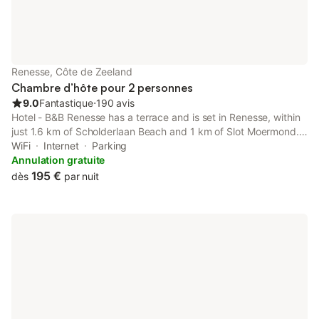
Renesse, Côte de Zeeland
Chambre d’hôte pour 2 personnes
9.0
Fantastique
⋅
190 avis
Hotel - B&B Renesse has a terrace and is set in Renesse, within
just 1.6 km of Scholderlaan Beach and 1 km of Slot Moermond.
Complimentary WiFi is offered throughout the property and
WiFi
Internet
Parking
private parking is available on site.
Annulation gratuite
195 €
dès
par nuit