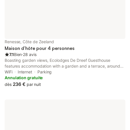
Renesse, Côte de Zeeland
Maison d’hôte pour 4 personnes
7.1
Bien
⋅
28 avis
Boasting garden views, Ecolodges De Dreef Guesthouse
features accommodation with a garden and a terrace, around
1.3 km from Slot Moermond.
WiFi
Internet
Parking
Annulation gratuite
236 €
dès
par nuit