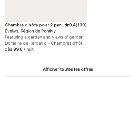
Chambre d’hôte pour 2 personnes
9.4
(
190
)
Évellys, Région de Pontivy
Featuring a garden and views of garden,
Domaine de Kerdavid - Chambres d'hôtes
à Remungol is a bed and breakfast set in
dès
99 €
/
nuit
a historic building in Évellys, 34 km from
Vannes Train Station.
Afficher toutes les offres
Connectez-vous et économisez
Se connecter
jusqu'à 10% sur nos logements.