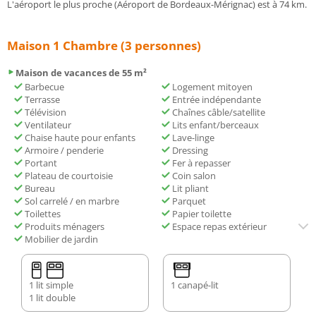
L'aéroport le plus proche (Aéroport de Bordeaux-Mérignac) est à 74 km.
Maison 1 Chambre (3 personnes)
Maison de vacances de 55 m²
Barbecue
Logement mitoyen
Terrasse
Entrée indépendante
Télévision
Chaînes câble/satellite
Ventilateur
Lits enfant/berceaux
Chaise haute pour enfants
Lave-linge
Armoire / penderie
Dressing
Portant
Fer à repasser
Plateau de courtoisie
Coin salon
Bureau
Lit pliant
Sol carrelé / en marbre
Parquet
Toilettes
Papier toilette
Produits ménagers
Espace repas extérieur
Mobilier de jardin
1 lit simple
1 canapé-lit
1 lit double