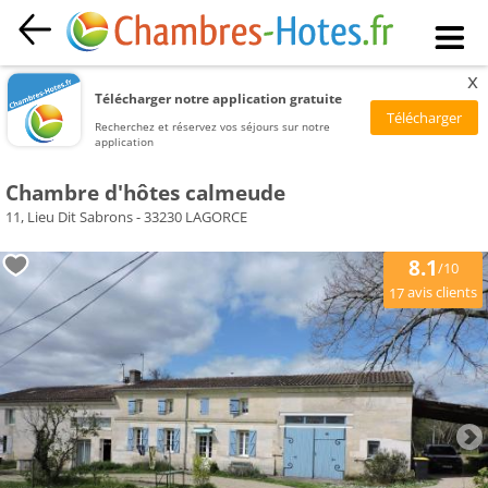
x
Télécharger notre application gratuite
Recherchez et réservez vos séjours sur notre
application
Chambre d'hôtes calmeude
11, Lieu Dit Sabrons - 33230 LAGORCE
8.1
/10
avis clients
17