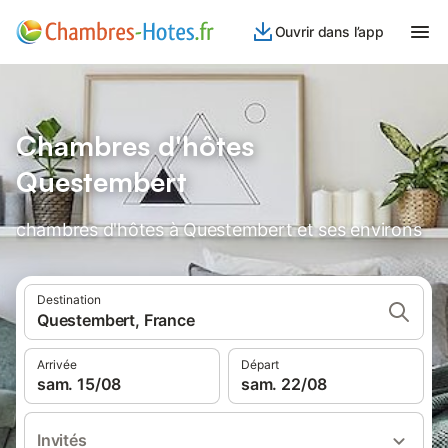
Ouvrir dans l’app
Chambres d'hôtes
Questembert
chambres d'hôtes à Questembert et ses environs
Destination
Questembert, France
Arrivée
Départ
sam. 15/08
sam. 22/08
Invités