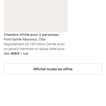
Chambre d’hôte pour 2 personnes
Pont-Sainte-Maxence, Oise
Appartement de 120 mètre Carrée avec
un jacuzzi hammam et sauna Idéal pour
se ressourcer et passer un week-end en
dès
409 €
/
nuit
amoureux ou entre amies tout et
possible! Vous pouvez dormir à 4 et
passer la journée à 6
Afficher toutes les offres
Connectez-vous et économisez
Se connecter
jusqu'à 10% sur nos logements.