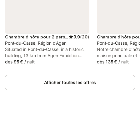
Chambre d’hôte pour 2 personnes
9.9
(
20
)
Chambre d’hôte pou
Pont-du-Casse, Région d'Agen
Pont-du-Casse, Régi
Situated in Pont-du-Casse, in a historic
Notre chambre d’hôte
building, 13 km from Agen Exhibition
maison principale et 
Centre, Chambre d'Hôtes de luxe -
dès
95 €
/
nuit
personnes à la reche
dès
135 €
/
nuit
Domaine de Gargoris I Piscine et nature is
confort et d’intimité
a recently renovated bed and breakfast
attendre : Lit double
with a garden and bar.
bain privative atten
Afficher toutes les offres
toilettes Terrasse pri
jardin Grand espace 
salle à manger avec 
déjeuner de luxe à la
plus : un couchage s
Connectez-vous et économisez
un enfant est possib
Se connecter
jusqu'à 10% sur nos logements.
Le domaine : Situé su
une vallée paisible, 
hectares offre de su