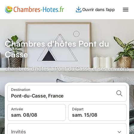
Ouvrir dans l’app
Chambres d'hôtes Pont du
Casse
chambres d'hôtes à Pont du Casse et ses environs
Destination
Pont-du-Casse, France
Arrivée
Départ
sam. 08/08
sam. 15/08
Invités