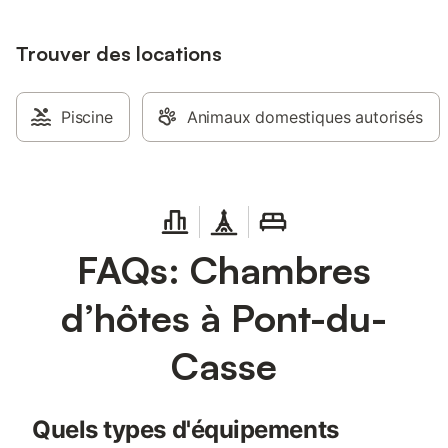
dégagées et un calm
principale avec la ch
Trouver des locations
Maison d’Amis et la 
du XIXe siècle ont ét
tout en conservant l
Sur le domaine, vous
Piscine
Animaux domestiques autorisés
de détente, un jardin
préservée. Il y a des
arbres fruitiers ainsi
piscine de 10 × 5 mè
plus de détente, vou
massage. Un four à pa
témoigne du riche pa
FAQs: Chambres
partie du terrain est 
vous entendrez surtou
d’hôtes à Pont-du-
nature — et avec un
vous apercevrez des 
faisans. Les enfants 
Casse
librement, tandis que
promènent en toute tr
environs : Le domaine
Quels types d'équipements