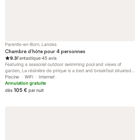
chauffée (10x5m) éclairée la
Parentis-en-Born, Landes
Chambre d’hôte pour 4 personnes
9.3
Fantastique
⋅
45 avis
Featuring a seasonal outdoor swimming pool and views of
garden, La résinière de pirique is a bed and breakfast situated
in a historic building in Parentis-en-Born, 37 km from La
Piscine
WiFi
Internet
Coccinelle.
Annulation gratuite
105 €
dès
par nuit