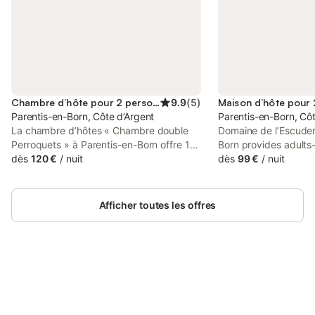
Chambre d’hôte pour 2 personnes
9.9
(
5
)
Parentis-en-Born, Côte d’Argent
Parentis-en-Born, Côt
La chambre d’hôtes « Chambre double
Domaine de l’Escuderi
Perroquets » à Parentis-en-Born offre 15
Born provides adults
m² pour 2 personnes. Vous disposez
dès
120 €
/
nuit
accommodation with 
dès
99 €
/
nuit
d’une chambre et d’une salle de bain. Les
facilities and a share
équipements privés incluent Wi-Fi haut
property offers acces
débit, placard, TV, balcon et salon,
tennis, free private p
Afficher toutes les offres
ventilateur de plafond, serviettes de
plage, peignoirs et petit-déjeuner inclus.
Cet hébergement réservé aux adultes
vous assure confort et calme absolu pour
une déconnexion ressourçante. Venez en
voiture pour visiter cette vaste région des
Connectez-vous et économisez
Se connecter
Landes et accéder facilement aux plages
jusqu'à 10% sur nos logements.
océaniques ou aux lacs. Une borne de