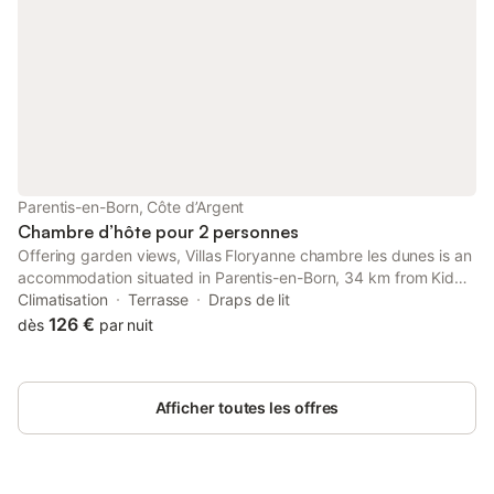
Parentis-en-Born, Côte d’Argent
Chambre d’hôte pour 2 personnes
Offering garden views, Villas Floryanne chambre les dunes is an
accommodation situated in Parentis-en-Born, 34 km from Kid
Parc and 32 km from Aqualand. This property offers access to a
Climatisation
Terrasse
Draps de lit
terrace and free private parking.
126 €
dès
par nuit
Afficher toutes les offres