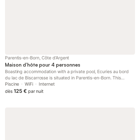
Parentis-en-Born, Côte d’Argent
Maison d’hôte pour 4 personnes
Boasting accommodation with a private pool, Ecuries au bord
du lac de Biscarrosse is situated in Parentis-en-Born. This
property offers access to a terrace, free private parking and
Piscine
WiFi
Internet
free WiFi.
125 €
dès
par nuit