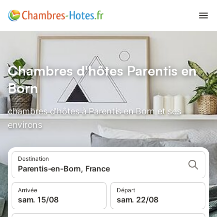
Chambres d'hôtes Parentis en
Born
chambres d'hôtes à Parentis en Born et ses
environs
Destination
Parentis-en-Born, France
Arrivée
Départ
sam. 15/08
sam. 22/08