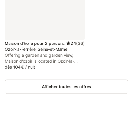
Maison d’hôte pour 2 personnes
7.4
(
36
)
Ozoir-la-Ferrière, Seine-et-Marne
Offering a garden and garden view,
Maison d'ozoir is located in Ozoir-la-
Ferrière, 20 km from Disneyland Paris and
dès
104 €
/
nuit
32 km from Paris-Gare-de-Lyon. This
property offers access to a terrace, free
private parking and free WiFi.
Afficher toutes les offres
Connectez-vous et économisez
Se connecter
jusqu'à 10% sur nos logements.