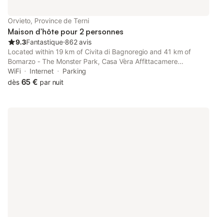
Orvieto, Province de Terni
Maison d’hôte pour 2 personnes
9.3
Fantastique
⋅
862 avis
Located within 19 km of Civita di Bagnoregio and 41 km of
Bomarzo - The Monster Park, Casa Vèra Affittacamere
Appartamenti provides rooms in Orvieto. The property features
WiFi
Internet
Parking
city and inner courtyard views, and is 300 metres from Duomo
65 €
dès
par nuit
Orvieto.