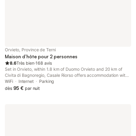
Orvieto, Province de Terni
Maison d’hôte pour 2 personnes
8.6
Très bien
⋅
168 avis
Set in Orvieto, within 1.8 km of Duomo Orvieto and 20 km of
Civita di Bagnoregio, Casale Riorso offers accommodation with
a garden as well as free private parking for guests who drive.
WiFi
Internet
Parking
95 €
dès
par nuit