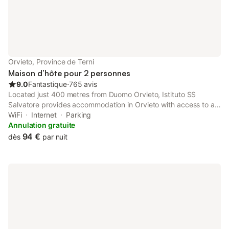
Orvieto, Province de Terni
Maison d’hôte pour 2 personnes
9.0
Fantastique
⋅
765 avis
Located just 400 metres from Duomo Orvieto, Istituto SS
Salvatore provides accommodation in Orvieto with access to a
garden, a terrace, as well as a lift.
WiFi
Internet
Parking
Annulation gratuite
94 €
dès
par nuit