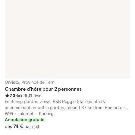
Orvieto, Province de Terni
Chambre d’hôte pour 2 personnes
7.3
Bien
⋅
601 avis
Featuring garden views, B&B Poggio Stallone offers
accommodation with a garden, around 37 km from Bomarzo -
The Monster Park. The air-conditioned accommodation is 8.
WiFi
Internet
Parking
Annulation gratuite
74 €
dès
par nuit