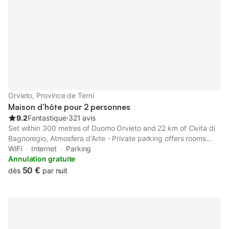
Orvieto, Province de Terni
Maison d’hôte pour 2 personnes
9.2
Fantastique
⋅
321 avis
Set within 300 metres of Duomo Orvieto and 22 km of Civita di
Bagnoregio, Atmosfera d'Arte - Private parking offers rooms
with air conditioning and a private bathroom in Orvieto.
WiFi
Internet
Parking
Annulation gratuite
50 €
dès
par nuit