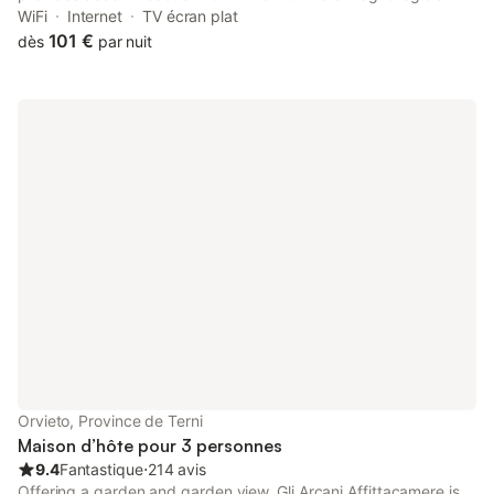
41 km from Bomarzo - The Monster Park. Free WiFi is available
WiFi
Internet
TV écran plat
throughout the property and Duomo Orvieto is 400 metres
101 €
dès
par nuit
away.
Orvieto, Province de Terni
Maison d’hôte pour 3 personnes
9.4
Fantastique
⋅
214 avis
Offering a garden and garden view, Gli Arcani Affittacamere is