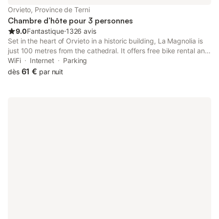
Orvieto, Province de Terni
Chambre d’hôte pour 3 personnes
9.0
Fantastique
⋅
1326 avis
Set in the heart of Orvieto in a historic building, La Magnolia is
just 100 metres from the cathedral. It offers free bike rental and
air-conditioned rooms with free Wi-Fi.
WiFi
Internet
Parking
61 €
dès
par nuit