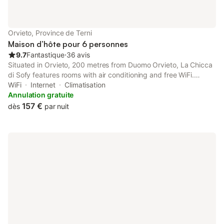
Orvieto, Province de Terni
Maison d’hôte pour 6 personnes
9.7
Fantastique
⋅
36 avis
Situated in Orvieto, 200 metres from Duomo Orvieto, La Chicca
di Sofy features rooms with air conditioning and free WiFi.
Located around 20 km from Civita di Bagnoregio, the guest
WiFi
Internet
Climatisation
house is also 42 km away from Bomarzo - The Monster Park.
Annulation gratuite
157 €
dès
par nuit