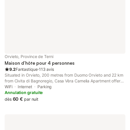
Orvieto, Province de Terni
Maison d’hôte pour 4 personnes
9.2
Fantastique
⋅
113 avis
Situated in Orvieto, 200 metres from Duomo Orvieto and 22 km
from Civita di Bagnoregio, Casa Vèra Camelia Apartment offers
air conditioning. The property has city and quiet street views,
WiFi
Internet
Parking
and is 42 km from Bomarzo - The Monster Park.
Annulation gratuite
60 €
dès
par nuit