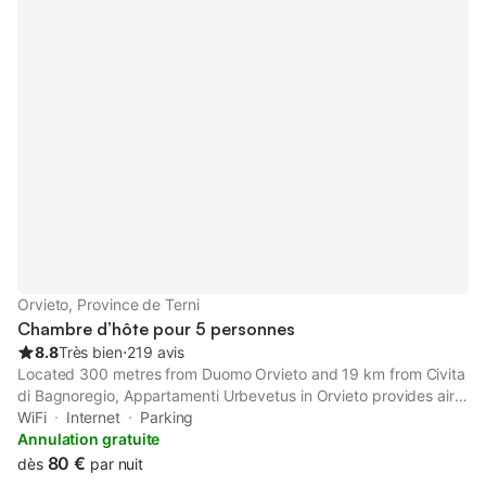
Orvieto, Province de Terni
Chambre d’hôte pour 5 personnes
8.8
Très bien
⋅
219 avis
Located 300 metres from Duomo Orvieto and 19 km from Civita
di Bagnoregio, Appartamenti Urbevetus in Orvieto provides air-
conditioned accommodation with views of the city and free
WiFi
Internet
Parking
WiFi.
Annulation gratuite
80 €
dès
par nuit