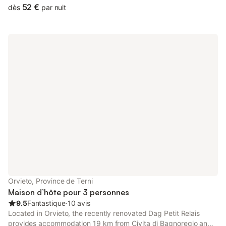
kitchen.
52 €
dès
par nuit
Orvieto, Province de Terni
Maison d’hôte pour 3 personnes
9.5
Fantastique
⋅
10 avis
Located in Orvieto, the recently renovated Dag Petit Relais
provides accommodation 19 km from Civita di Bagnoregio and