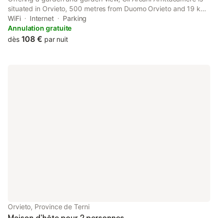
situated in Orvieto, 500 metres from Duomo Orvieto and 19 km
from Civita di Bagnoregio. Complimentary WiFi is available
WiFi
Internet
Parking
throughout the property and private parking is available on site.
Annulation gratuite
108 €
dès
par nuit
Orvieto, Province de Terni
Maison d’hôte pour 2 personnes