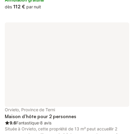
Park.
112 €
dès
par nuit
Orvieto, Province de Terni
Maison d’hôte pour 2 personnes
9.6
Fantastique
⋅
8 avis
Située à Orvieto, cette propriété de 13 m² peut accueillir 2