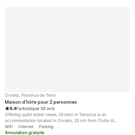
Orvieto, Province de Terni
Maison d’hôte pour 2 personnes
9.4
Fantastique
⋅
38 avis
Offering quiet street views, Orvieto in Terrazza is an
accommodation located in Orvieto, 20 km from Civita di
Bagnoregio and 41 km from Bomarzo - The Monster Park. It is
WiFi
Internet
Parking
situated 500 metres from Duomo Orvieto and provides a shared
Annulation gratuite