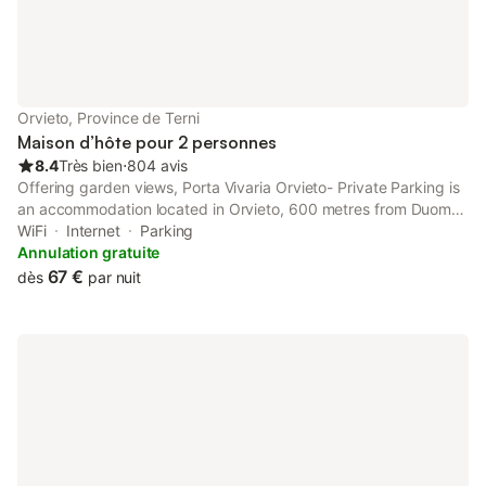
Orvieto, Province de Terni
Maison d’hôte pour 2 personnes
8.4
Très bien
⋅
804 avis
Offering garden views, Porta Vivaria Orvieto- Private Parking is
an accommodation located in Orvieto, 600 metres from Duomo
Orvieto and 20 km from Civita di Bagnoregio.
WiFi
Internet
Parking
Annulation gratuite
67 €
dès
par nuit