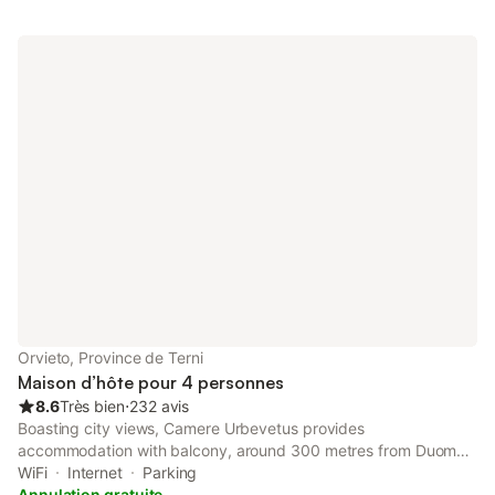
Orvieto, Province de Terni
Maison d’hôte pour 4 personnes
8.6
Très bien
⋅
232 avis
Boasting city views, Camere Urbevetus provides
accommodation with balcony, around 300 metres from Duomo
Orvieto. The property has quiet street views and is 19 km from
WiFi
Internet
Parking
Civita di Bagnoregio and 41 km from Bomarzo - The Monster
Annulation gratuite