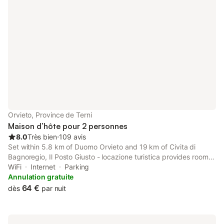
Orvieto, Province de Terni
Maison d’hôte pour 2 personnes
8.0
Très bien
⋅
109 avis
Set within 5.8 km of Duomo Orvieto and 19 km of Civita di
Bagnoregio, Il Posto Giusto - locazione turistica provides rooms
with air conditioning and a private bathroom in Orvieto Scalo.
WiFi
Internet
Parking
Annulation gratuite
64 €
dès
par nuit