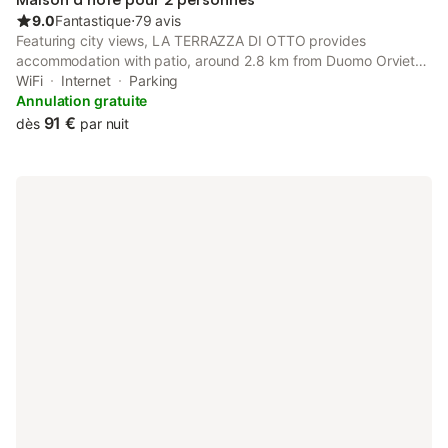
9.0
Fantastique
⋅
79 avis
Featuring city views, LA TERRAZZA DI OTTO provides
accommodation with patio, around 2.8 km from Duomo Orvieto.
Among the facilities at this property are a shared kitchen and
WiFi
Internet
Parking
private check-in and check-out, along with free WiFi throughout
Annulation gratuite
the...
91 €
dès
par nuit