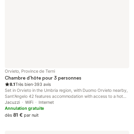
Orvieto, Province de Terni
Chambre d’hôte pour 3 personnes
8.1
Très bien
⋅
393 avis
Set in Orvieto in the Umbria region, with Duomo Orvieto nearby,
Sant'Angelo 42 features accommodation with access to a hot
tub. There is a private entrance at the bed and breakfast for the
Jacuzzi
WiFi
Internet
convenience of those who stay.
Annulation gratuite
81 €
dès
par nuit