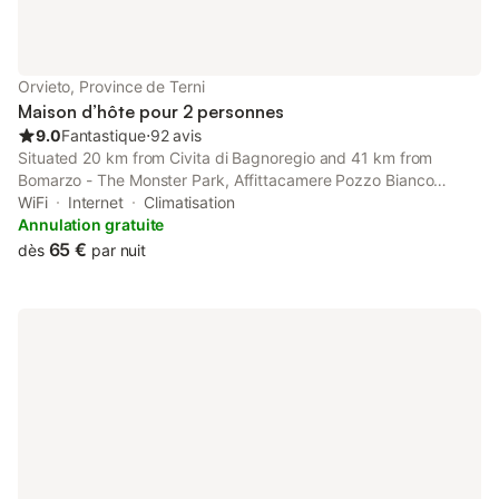
Orvieto, Province de Terni
Maison d’hôte pour 2 personnes
9.0
Fantastique
⋅
92 avis
Situated 20 km from Civita di Bagnoregio and 41 km from
Bomarzo - The Monster Park, Affittacamere Pozzo Bianco
features accommodation located in Orvieto. Free WiFi is
WiFi
Internet
Climatisation
available throughout the property and Duomo Orvieto is 400
Annulation gratuite
metres away.
65 €
dès
par nuit