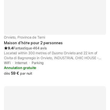
Orvieto, Province de Terni
Maison d’hôte pour 2 personnes
9.4
Fantastique
⋅
464 avis
Located within 300 metres of Duomo Orvieto and 22 km of
Civita di Bagnoregio in Orvieto, INDUSTRIAL CHIC HOUSE -
Private parking provides accommodation with seating area.
WiFi
Internet
Parking
Annulation gratuite
59 €
dès
par nuit