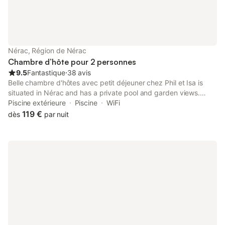
Nérac, Région de Nérac
Chambre d’hôte pour 2 personnes
9.5
Fantastique
⋅
38 avis
Belle chambre d'hôtes avec petit déjeuner chez Phil et Isa is
situated in Nérac and has a private pool and garden views.
There is a private entrance at the bed and breakfast for the
Piscine extérieure
Piscine
WiFi
convenience of those who stay.
119 €
dès
par nuit