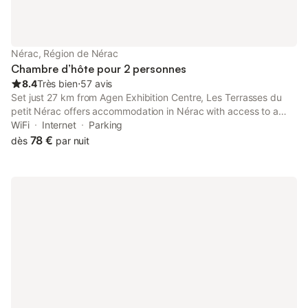
Nérac, Région de Nérac
Chambre d’hôte pour 2 personnes
8.4
Très bien
⋅
57 avis
Set just 27 km from Agen Exhibition Centre, Les Terrasses du
petit Nérac offers accommodation in Nérac with access to a
bar, a shared lounge, as well as room service.
WiFi
Internet
Parking
78 €
dès
par nuit