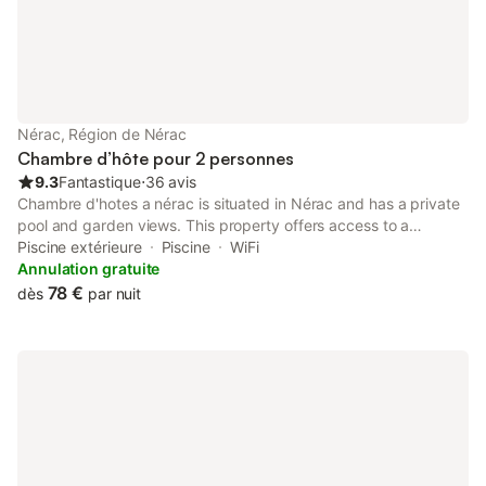
Nérac, Région de Nérac
Chambre d’hôte pour 2 personnes
9.3
Fantastique
⋅
36 avis
Chambre d'hotes a nérac is situated in Nérac and has a private
pool and garden views. This property offers access to a
balcony, darts, free private parking and free WiFi. The property
Piscine extérieure
Piscine
WiFi
features a children's playground and outdoor furniture.
Annulation gratuite
78 €
dès
par nuit