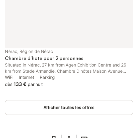
Nérac, Région de Nérac
Chambre d’hôte pour 2 personnes
Situated in Nérac, 27 km from Agen Exhibition Centre and 26
km from Stade Armandie, Chambre D'hôtes Maison Avenue
Mondenard offers air conditioning. The property is around 6.
WiFi
Internet
Parking
133 €
dès
par nuit
Afficher toutes les offres