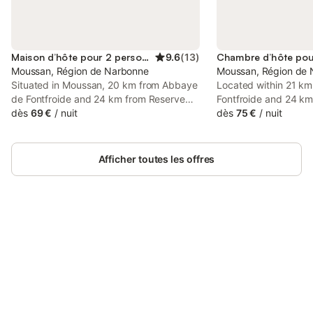
Maison d’hôte pour 2 personnes
9.6
(
13
)
Moussan, Région de Narbonne
Moussan, Région de
Situated in Moussan, 20 km from Abbaye
Located within 21 k
de Fontfroide and 24 km from Reserve
Fontfroide and 24 km
Africaine de Sigean, Grand studio au
dès
69 €
/
nuit
Africaine de Sigean 
dès
75 €
/
nuit
milieu des vignes features spacious air-
Colonnades offers a
conditioned accommodation with a
seating area.
terrace and free WiFi.
Afficher toutes les offres
Connectez-vous et économisez
Se connecter
jusqu'à 10% sur nos logements.