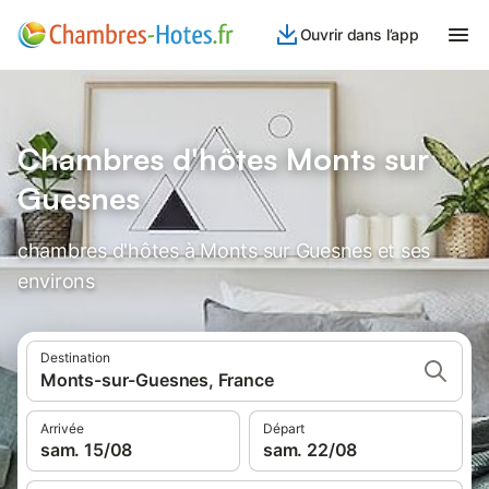
Ouvrir dans l’app
Chambres d'hôtes Monts sur
Guesnes
chambres d'hôtes à Monts sur Guesnes et ses
environs
Destination
Monts-sur-Guesnes, France
Arrivée
Départ
sam. 15/08
sam. 22/08