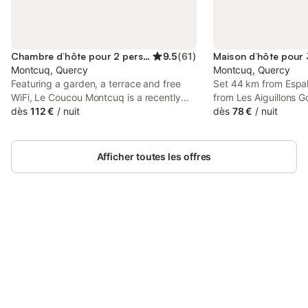
Chambre d’hôte pour 2 personnes
9.5
(
61
)
Montcuq, Quercy
Montcuq, Quercy
Featuring a garden, a terrace and free
Set 44 km from Espal
WiFi, Le Coucou Montcuq is a recently
from Les Aiguillons 
renovated bed and breakfast 17 km from
dès
112 €
/
nuit
km from Montauban T
dès
78 €
/
nuit
Roucous Golf Course and 44 km from
P'tit Rapporteur fea
Espalais Golf Club. All units in the bed
located in Montcuq.
and breakfast are fitted with a coffee
Afficher toutes les offres
machine.
Connectez-vous et économisez
Se connecter
jusqu'à 10% sur nos logements.