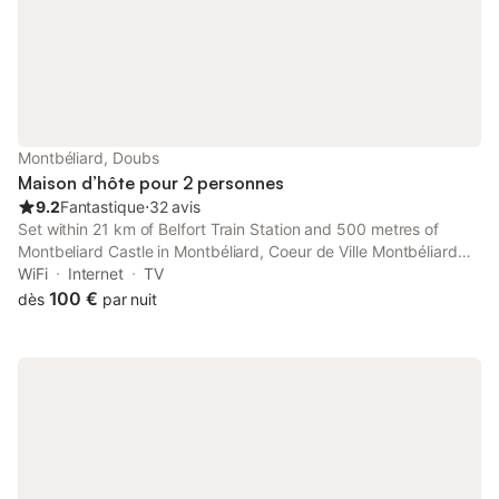
Montbéliard, Doubs
Maison d’hôte pour 2 personnes
9.2
Fantastique
⋅
32 avis
Set within 21 km of Belfort Train Station and 500 metres of
Montbeliard Castle in Montbéliard, Coeur de Ville Montbéliard
offers accommodation with seating area.
WiFi
Internet
TV
100 €
dès
par nuit