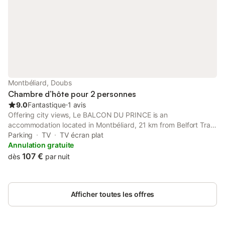
Montbéliard, Doubs
Chambre d’hôte pour 2 personnes
9.0
Fantastique
⋅
1 avis
Offering city views, Le BALCON DU PRINCE is an
accommodation located in Montbéliard, 21 km from Belfort Train
Station and 500 metres from Montbeliard Castle. This property
Parking
TV
TV écran plat
offers access to a balcony and free private parking.
Annulation gratuite
107 €
dès
par nuit
Afficher toutes les offres