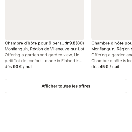
Chambre d’hôte pour 3 personnes
9.8
(
80
)
Monflanquin, Région de Villeneuve-sur-Lot
Monflanquin, Région 
Offering a garden and garden view, Un
Offering a garden an
petit îlot de confort - made in Finland is
Chambre d'hôte is lo
situated in Monflanquin, 49 km from
dès
93 €
/
nuit
Monflanquin, 49 km 
dès
45 €
/
nuit
Walibi South-West and 50 km from
and 16 km from Villen
Bergerac Train Station. This property
Club. This property o
offers access to a patio, free private
terrace, free private
Afficher toutes les offres
parking and free WiFi.
WiFi.
Connectez-vous et économisez
Se connecter
jusqu'à 10% sur nos logements.