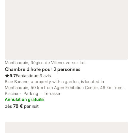
ses événements comme "Les Fêtes Médiévales" et ses marchés
gourmands mais également découvrir les châteaux (Biron,
Joséphine Baker)...
Monflanquin, Région de Villeneuve-sur-Lot
Chambre d’hôte pour 2 personnes
9.7
Fantastique
⋅
3 avis
Blue Banane, a property with a garden, is located in
Monflanquin, 50 km from Agen Exhibition Centre, 48 km from
Stade Armandie, as well as 12 km from Villeneuve sur Lot Golf
Piscine
Parking
Terrasse
Club. This property offers access to a terrace and free private
Annulation gratuite
parking.
78 €
dès
par nuit