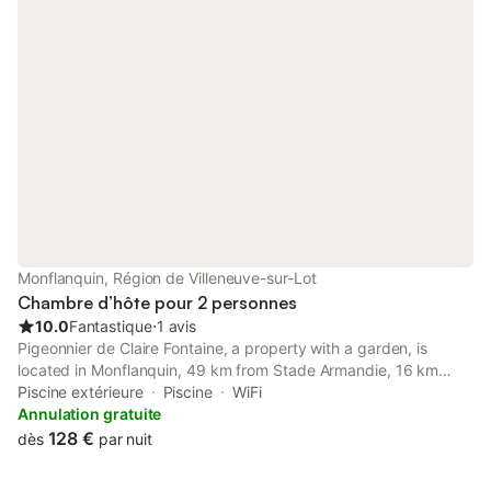
Monflanquin, Région de Villeneuve-sur-Lot
Chambre d’hôte pour 2 personnes
10.0
Fantastique
⋅
1 avis
Pigeonnier de Claire Fontaine, a property with a garden, is
located in Monflanquin, 49 km from Stade Armandie, 16 km
from Villeneuve sur Lot Golf Club, as well as 32 km from Barthe
Piscine extérieure
Piscine
WiFi
Golf Course.
Annulation gratuite
128 €
dès
par nuit