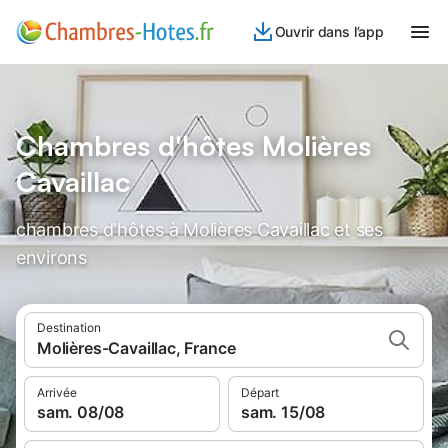
Ouvrir dans l’app
Chambres d'hôtes Molières
Cavaillac
chambres d'hôtes à Molières Cavaillac et ses
environs
Destination
Molières-Cavaillac, France
Arrivée
Départ
sam. 08/08
sam. 15/08