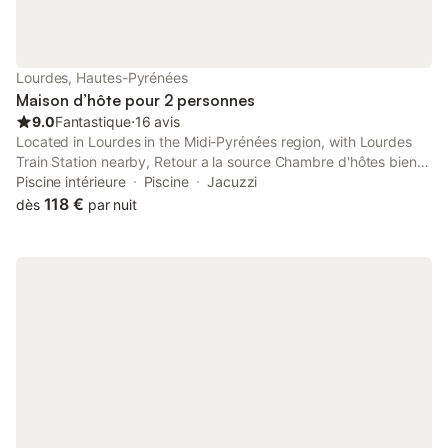
Lourdes, Hautes-Pyrénées
Maison d’hôte pour 2 personnes
9.0
Fantastique
⋅
16 avis
Located in Lourdes in the Midi-Pyrénées region, with Lourdes
Train Station nearby, Retour a la source Chambre d'hôtes bien
être provides accommodation with free WiFi and free private
Piscine intérieure
Piscine
Jacuzzi
parking, as well as access to a sauna. 3.
118 €
dès
par nuit