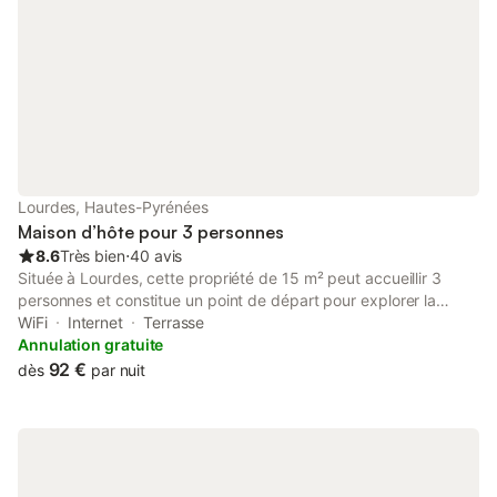
Lourdes, Hautes-Pyrénées
Maison d’hôte pour 3 personnes
8.6
Très bien
⋅
40 avis
Située à Lourdes, cette propriété de 15 m² peut accueillir 3
personnes et constitue un point de départ pour explorer la
région. L'hébergement comprend 1 chambre avec un lit double,
WiFi
Internet
Terrasse
1 salle de bains et un coin salon, offrant un agencement
Annulation gratuite
pratique pour votre séjour. Vous disposerez d'une télévision, du
92 €
dès
par nuit
chauffage et de chambres insonorisées pour garantir un
environnement calme, ainsi que du Wi-Fi dans tout
l'établissement. À l'extérieur, vous pourrez profiter du jardin, de
la terrasse et de la terrasse bien exposée, équipés de mobilier
de jardin, de chaises longues et d'un barbecue. La propriété