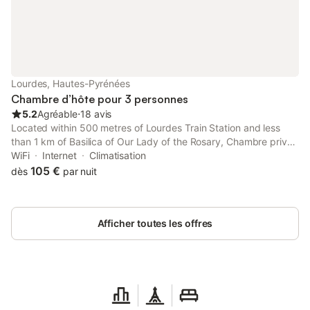
machine à laver disponible en cas de besoin, un jardin agréable
avec terrasse et barbecue pour profiter des beaux jours. La
maison bénéficie d’un environnement calme tout en étant
proche des commodités. Le centre-ville de Lourdes est
accessible en seulement 10 minutes à pied, vous permettant de
découvrir facilement la célèbre cathédrale de Lourdes et les
Lourdes, Hautes-Pyrénées
lieux emblématiques de la ville. Les amoureux de nature
Chambre d’hôte pour 3 personnes
pourront p
5.2
Agréable
⋅
18 avis
Located within 500 metres of Lourdes Train Station and less
than 1 km of Basilica of Our Lady of the Rosary, Chambre privée
Emmanuel Lourdes provides rooms with air conditioning and a
WiFi
Internet
Climatisation
private bathroom in Lourdes.
105 €
dès
par nuit
Afficher toutes les offres