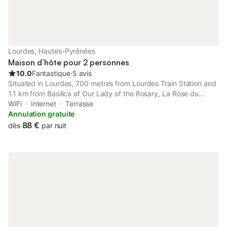
Lourdes, Hautes-Pyrénées
Maison d’hôte pour 2 personnes
10.0
Fantastique
⋅
5 avis
Situated in Lourdes, 700 metres from Lourdes Train Station and
1.1 km from Basilica of Our Lady of the Rosary, La Rose du
Château features accommodation with free WiFi in a historic
WiFi
Internet
Terrasse
building.
Annulation gratuite
88 €
dès
par nuit