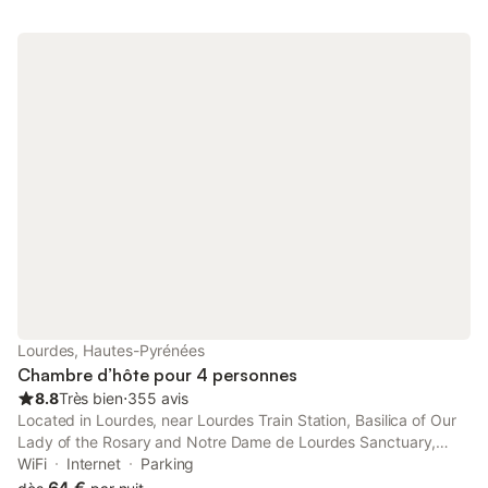
Lourdes, Hautes-Pyrénées
Chambre d’hôte pour 4 personnes
8.8
Très bien
⋅
355 avis
Located in Lourdes, near Lourdes Train Station, Basilica of Our
Lady of the Rosary and Notre Dame de Lourdes Sanctuary,
Pension Cécilia has a garden. This bed and breakfast provides
WiFi
Internet
Parking
free private parking, full-day security and free WiFi.