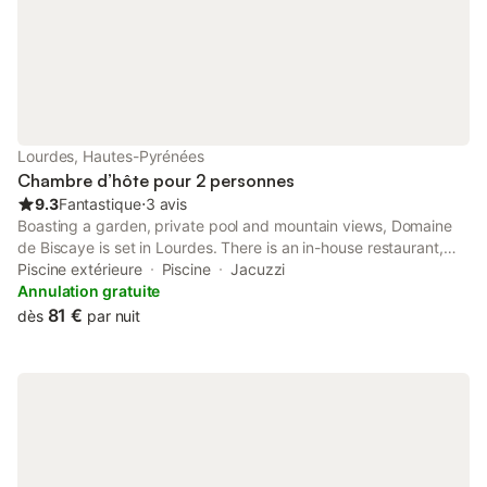
Lourdes, Hautes-Pyrénées
Chambre d’hôte pour 2 personnes
9.3
Fantastique
⋅
3 avis
Boasting a garden, private pool and mountain views, Domaine
de Biscaye is set in Lourdes. There is an in-house restaurant,
plus free private parking and free WiFi are available. The bed
Piscine extérieure
Piscine
Jacuzzi
and breakfast has a sun terrace and a hot tub.
Annulation gratuite
81 €
dès
par nuit