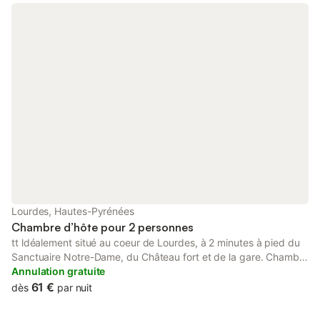
détente faces aux montagnes, accès en supplément (15€/h)
Lourdes, Hautes-Pyrénées
Chambre d’hôte pour 2 personnes
tt ldéalement situé au coeur de Lourdes, à 2 minutes à pied du
Sanctuaire Notre-Dame, du Château fort et de la gare. Chambre
spacieuse et lumineuse avec lit confortable 140x200 et salle de
Annulation gratuite
bain privative (douche, WC, serviettes et kit d'accueil). t Cuisine
61 €
dès
par nuit
partagée entièrement équipée et service de laverie disponible
sur place. t Votre balcon privé orienté sur la rue piétonne, vous