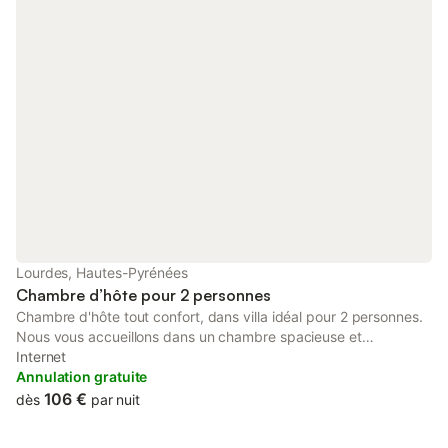
Lourdes, Hautes-Pyrénées
Chambre d’hôte pour 2 personnes
Chambre d'hôte tout confort, dans villa idéal pour 2 personnes.
Nous vous accueillons dans un chambre spacieuse et
lumineuse, située à l'étage d'une villa. Elle dispose d'un balcon
Internet
avec une superbe vue sur les Pyrénées, d'une TV, nombreux
Annulation gratuite
rangements, d'une salle d'eau privative et wc séparés. Le petit
106 €
dès
par nuit
déjeuné est inclus tout comme le ménage en fin de séjour.
Profitez également de notre espace SPA pour un moment