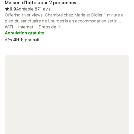
Maison d’hôte pour 2 personnes
balades dans les paysages magnifiques des Py
6.9
Agréable
⋅
871 avis
Offering river views, Chambre chez Marie et Didier 1 minute à
pied du sanctuaire de Lourdes is an accommodation set in
Lourdes, 700 metres from Basilica of Our Lady of the Rosary
WiFi
Internet
Draps de lit
and 800 metres from Lourdes Train Station.
Annulation gratuite
49 €
dès
par nuit