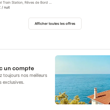
l Train Station, Rêves de Bord de
a garden, parking on-site and
€
/
nuit
h free WiFi access. The property
sea and garden views, and is 28
Vannes Marina.
Afficher toutes les offres
ec un compte
 toujours nos meilleurs
s exclusives.