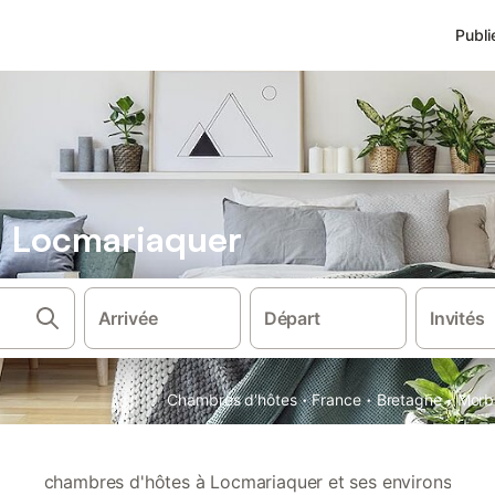
Publi
 Locmariaquer
Arrivée
Départ
Invités
·
·
·
Chambres d'hôtes
France
Bretagne
Morb
chambres d'hôtes à Locmariaquer et ses environs