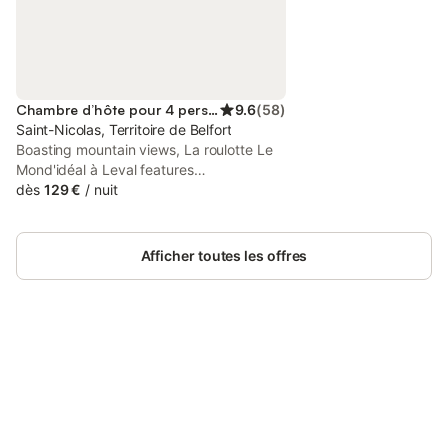
Chambre d’hôte pour 4 personnes
9.6
(
58
)
Saint-Nicolas, Territoire de Belfort
Boasting mountain views, La roulotte Le
Mond'idéal à Leval features
accommodation with a garden and a
dès
129 €
/
nuit
balcony, around 21 km from Belfort Train
Station. This property offers access to a
terrace and free private parking.
Afficher toutes les offres
Connectez-vous et économisez
Se connecter
jusqu'à 10% sur nos logements.