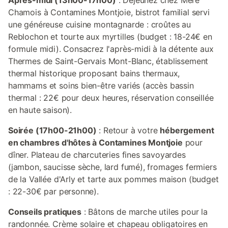
Après-midi (13h00-17h00)
: Déjeunez chez Mère
Chamois à Contamines Montjoie, bistrot familial servi
une généreuse cuisine montagnarde : croûtes au
Reblochon et tourte aux myrtilles (budget : 18-24€ en
formule midi). Consacrez l'après-midi à la détente aux
Thermes de Saint-Gervais Mont-Blanc, établissement
thermal historique proposant bains thermaux,
hammams et soins bien-être variés (accès bassin
thermal : 22€ pour deux heures, réservation conseillée
en haute saison).
Soirée (17h00-21h00)
: Retour à votre
hébergement
en chambres d'hôtes à Contamines Montjoie
pour
dîner. Plateau de charcuteries fines savoyardes
(jambon, saucisse sèche, lard fumé), fromages fermiers
de la Vallée d'Arly et tarte aux pommes maison (budget
: 22-30€ par personne).
Conseils pratiques
: Bâtons de marche utiles pour la
randonnée. Crème solaire et chapeau obligatoires en