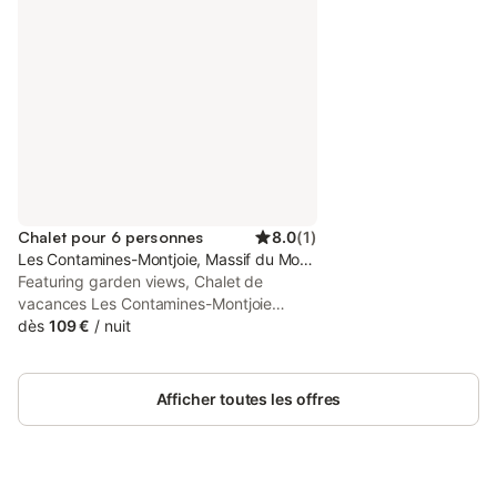
Chalet pour 6 personnes
8.0
(
1
)
Les Contamines-Montjoie, Massif du Mont-Blanc
Featuring garden views, Chalet de
vacances Les Contamines-Montjoie
offers accommodation with a garden and
dès
109 €
/
nuit
a balcony, around 48 km from Skyway
Monte Bianco. This property offers
access to a terrace, free private parking
Afficher toutes les offres
and free WiFi.