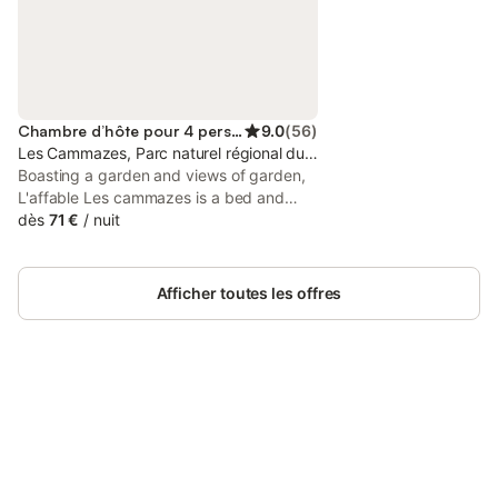
Chambre d’hôte pour 4 personnes
9.0
(
56
)
Les Cammazes, Parc naturel régional du Haut-Languedoc
Boasting a garden and views of garden,
L'affable Les cammazes is a bed and
breakfast set in a historic building in Les
dès
71 €
/
nuit
Cammazes, 38 km from Castres
Exhibition Centre.
Afficher toutes les offres
Connectez-vous et économisez
Se connecter
jusqu'à 10% sur nos logements.