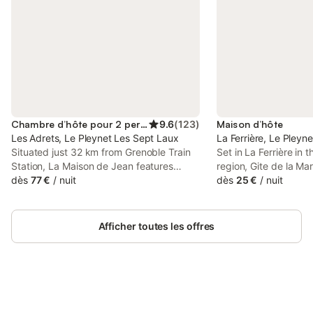
Chambre d’hôte pour 2 personnes
9.6
(
123
)
Maison d’hôte
Les Adrets, Le Pleynet Les Sept Laux
La Ferrière, Le Pleyn
Situated just 32 km from Grenoble Train
Set in La Ferrière in
Station, La Maison de Jean features
region, Gite de la Mar
accommodation in Les Adrets with
dès
77 €
/
nuit
accommodation with f
dès
25 €
/
nuit
access to a garden, a shared lounge, as
private parking. The
well as a shared kitchen.
mountain views. Gue
a terrace. At the gues
Afficher toutes les offres
include a wardrobe.
Connectez-vous et économisez
Se connecter