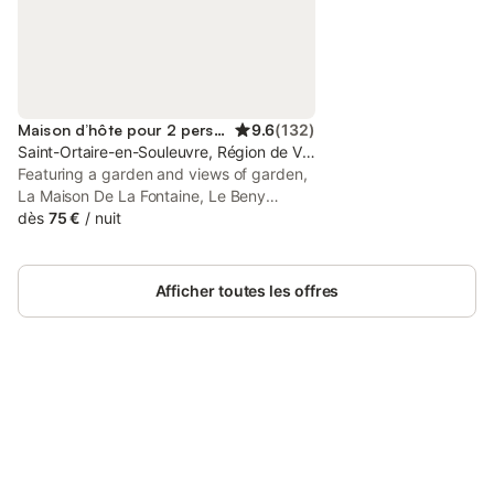
Maison d’hôte pour 2 personnes
9.6
(
132
)
Saint-Ortaire-en-Souleuvre, Région de Vire
Featuring a garden and views of garden,
La Maison De La Fontaine, Le Beny
Bocage is a guest house situated in a
dès
75 €
/
nuit
historic building in Le Bény-Bocage, 12
km from Zoo of Jurques. Built in 19th
century, the property includes hot tub
Afficher toutes les offres
and spa facilities.
Connectez-vous et économisez
Se connecter
jusqu'à 10% sur nos logements.