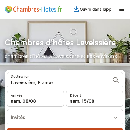
Ouvrir dans l’app
Chambres d'hôtes Laveissière
chambres d'hôtes à Laveissière et ses environs
Destination
Laveissière, France
Arrivée
Départ
sam. 08/08
sam. 15/08
Invités