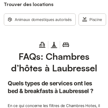
Trouver des locations
l'accueil jusqu'à 4 p
les familles. OME S
également situé à 1h
de REIMS et 2h00 d
Animaux domestiques autorisés
Piscine
Alpes (Haute-Savoie)
mai à septembre, pou
l'espace détente ave
massage sur réserva
fermé de juin à sept
Hébergement équipé 
recharge de véhicule
FAQs: Chambres
espace bien-être : 38
personnes Massage b
d’hôtes à Laubressel
californien : 90€ / p
heure de détente Ma
€ pour 1 heure de dé
Massage Hawaien : 1
Quels types de services ont les
€ en Duo pour 1 H 3
bed & breakfasts à Laubressel ?
Gourmand avec 1/2 bo
Champagne et Choco
: 75 € pour 1 Heure 
En ce qui concerne les filtres de Chambres Hotes, il