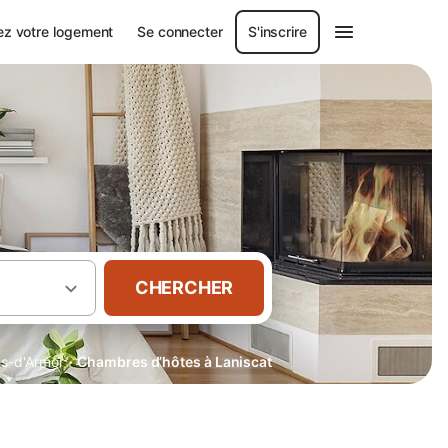
ez votre logement
Se connecter
S'inscrire
CHERCHER
·
s-d'Armor
Chambres d’hôtes à Laniscat