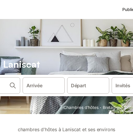
Publi
 Laniscat
Arrivée
Départ
Invités
·
·
Chambres d'hôtes
Bretagne
Cote
chambres d'hôtes à Laniscat et ses environs