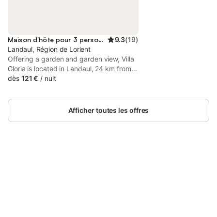
Maison d’hôte pour 3 personnes
9.3
(
19
)
Landaul, Région de Lorient
Offering a garden and garden view, Villa
Gloria is located in Landaul, 24 km from
Parc des Expositions Lorient and 27 km
dès
121 €
/
nuit
from Lorient Train Station. This property
offers access to a terrace, free private
parking and free WiFi.
Afficher toutes les offres
Connectez-vous et économisez
Se connecter
jusqu'à 10% sur nos logements.