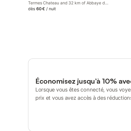
Termes Chateau and 32 km of Abbaye de
Fontfroide, Chez Shona features rooms
dès
60 €
/
nuit
with free WiFi. The property features
mountain views and is 38 km from
Reserve Africaine de Sigean and 45 km
from Queribus Castle.
Économisez jusqu’à 10% av
Lorsque vous êtes connecté, vous voyez
prix et vous avez accès à des réduction
Se connecter ou s'inscrire