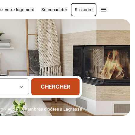
ez votre logement
Se connecter
S'inscrire
CHERCHER
·
·
on
Aude
Chambres d’hôtes à Lagrasse