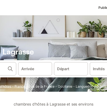
Publi
 Lagrasse
Arrivée
Départ
Invités
·
·
·
·
d'hôtes
France
Sud de la France
Occitanie
Languedoc-Roussill
chambres d'hôtes à Lagrasse et ses environs