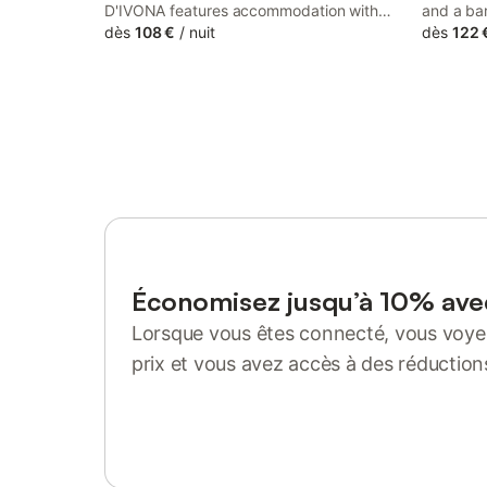
D'IVONA features accommodation with
and a bar
terrace, around 12 km from Fourviere
dès
108 €
/
nuit
14 km fr
dès
122 
Roman Theatre. Both free WiFi and
Fourviere
parking on-site are accessible at the bed
Cinéma, 
and breakfast free of charge.
Perrache 
Économisez jusqu’à 10% av
Lorsque vous êtes connecté, vous voyez
prix et vous avez accès à des réduction
Se connecter ou s'inscrire