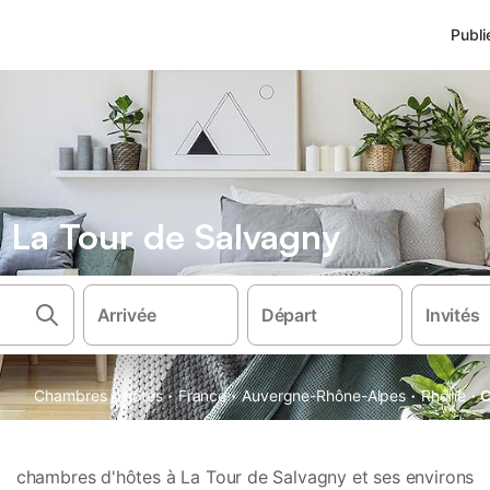
Publi
 La Tour de Salvagny
Arrivée
Départ
Invités
·
·
·
·
Chambres d'hôtes
France
Auvergne-Rhône-Alpes
Rhône
C
chambres d'hôtes à La Tour de Salvagny et ses environs