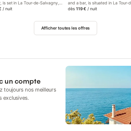
, is set in La Tour-de-Salvagny,
and a bar, is situated in La Tour-
om Basilica of Notre-Dame de
€
/
nuit
Salvagny, 14 km from Basilica of
dès
119 €
/
nuit
, 15 km from Musée Miniature et
Dame de Fourviere, 15 km from 
as well as 15 km from Lyon
Miniature et Cinéma, as well as 
Train Station.
Lyon Perrache Train Station.
Afficher toutes les offres
ec un compte
 toujours nos meilleurs
s exclusives.