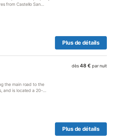
res from Castello San
Plus de détails
48 €
dès
par nuit
ng the main road to the
s, and is located a 20-
-conditioned rooms with
Plus de détails