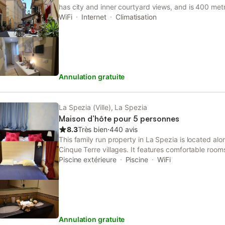
has city and inner courtyard views, and is 400 met
Giorgio.
WiFi
Internet
Climatisation
Annulation gratuite
La Spezia (Ville), La Spezia
Maison d’hôte pour 5 personnes
8.3
Très bien
⋅
440 avis
This family run property in La Spezia is located alo
Cinque Terre villages. It features comfortable room
minute walk from the harbour. Villa Nina offers air
Piscine extérieure
Piscine
WiFi
wooden furniture.
Annulation gratuite