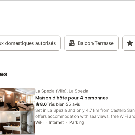
x domestiques autorisés
Balcon/Terrasse
es
La Spezia (Ville), La Spezia
Maison d’hôte pour 4 personnes
8.6
Très bien
⋅
55 avis
Set in La Spezia and only 4.7 km from Castello San
offers accommodation with sea views, free WiFi and
property has mountain and garden views, and is 2
WiFi
Internet
Parking
Convention Center.