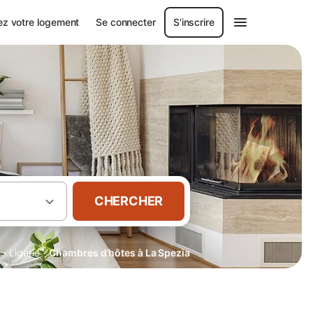
ez votre logement
Se connecter
S'inscrire
CHERCHER
·
·
Ligurie
Chambres d’hôtes à La Spezia