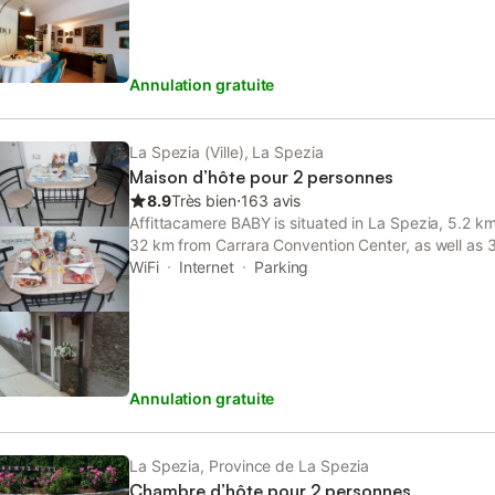
Annulation gratuite
La Spezia (Ville), La Spezia
Maison d’hôte pour 2 personnes
8.9
Très bien
⋅
163 avis
Affittacamere BABY is situated in La Spezia, 5.2 km
32 km from Carrara Convention Center, as well as 
Museum.
WiFi
Internet
Parking
Annulation gratuite
La Spezia, Province de La Spezia
Chambre d’hôte pour 2 personnes