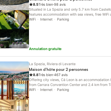
8.5
Très bien
⋅
98 avis
Situated in La Spezia and only 5.7 km from Castello 
features accommodation with sea views, free WiFi a
There is a private entrance at the bed and breakfa
WiFi
Internet
Parking
those who stay.
Annulation gratuite
La Spezia, Riviera di Levante
Maison d’hôte pour 2 personnes
8.8
Très bien
⋅
467 avis
Offering city views, Cá Leon is an accommodation 
from Carrara Convention Center and 2.4 km from 
The property features sea and mountain views, and
WiFi
Internet
Parking
San Giorgio.