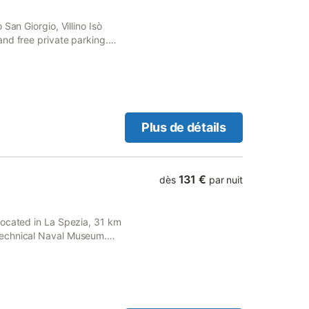
San Giorgio, Villino Isò
nd free private parking.
st for the convenience of
Plus de détails
131 €
dès
par nuit
located in La Spezia, 31 km
Technical Naval Museum.
 is 4.3 km from Castello