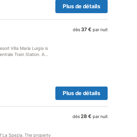
Plus de détails
37 €
dès
par nuit
ort Villa Maria Luigia is
ntrale Train Station. A
a flat-screen TV.
Plus de détails
28 €
dès
par nuit
of La Spezia. The property