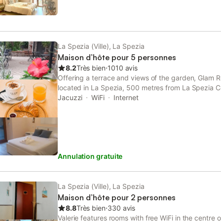
La Spezia (Ville), La Spezia
Maison d’hôte pour 5 personnes
8.2
Très bien
⋅
1010 avis
Offering a terrace and views of the garden, Glam Res
located in La Spezia, 500 metres from La Spezia Ce
private parking is available on site. All rooms have 
Jacuzzi
WiFi
Internet
Annulation gratuite
La Spezia (Ville), La Spezia
Maison d’hôte pour 2 personnes
8.8
Très bien
⋅
330 avis
Valerie features rooms with free WiFi in the centre 