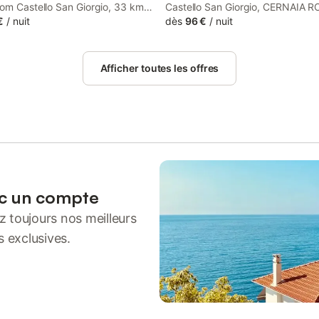
rom Castello San Giorgio, 33 km
Castello San Giorgio, CERNAIA 
rara Convention Center, and 4.6
€
/
nuit
features rooms with garden view
dès
96 €
/
nuit
Technical Naval Museum.
free WiFi. There is a private entr
 sea and pool views, this guest
the guest house for the convenie
o includes free WiFi.
those who stay. The guest house
Afficher toutes les offres
family rooms.
ec un compte
 toujours nos meilleurs
s exclusives.