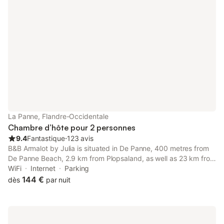
La Panne, Flandre-Occidentale
Chambre d’hôte pour 2 personnes
9.4
Fantastique
⋅
123 avis
B&B Armalot by Julia is situated in De Panne, 400 metres from
De Panne Beach, 2.9 km from Plopsaland, as well as 23 km from
Dunkerque Train Station.
WiFi
Internet
Parking
144 €
dès
par nuit