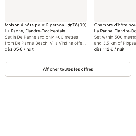
Maison d’hôte pour 2 personnes
7.8
(
99
)
La Panne, Flandre-Occidentale
La Panne, Flandre-Oc
Set in De Panne and only 400 metres
Set within 500 metr
from De Panne Beach, Villa Vindina offers
and 3.5 km of Plopsa
accommodation with garden views, free
dès
65 €
/
nuit
Bed & Breakfast Espr
dès
112 €
/
nuit
WiFi and free private parking. The
accommodation with 
property is situated 2.
is a private entrance
breakfast for the co
Afficher toutes les offres
who stay.
Connectez-vous et économisez
Se connecter
jusqu'à 10% sur nos logements.