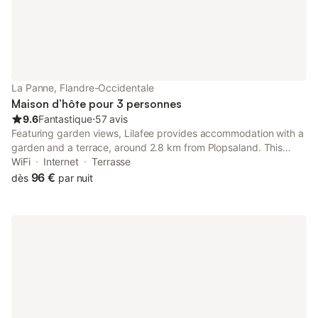
La Panne, Flandre-Occidentale
Maison d’hôte pour 3 personnes
9.6
Fantastique
⋅
57 avis
Featuring garden views, Lilafee provides accommodation with a
garden and a terrace, around 2.8 km from Plopsaland. This
guest house offers accommodation with a patio. Free WiFi is
WiFi
Internet
Terrasse
available throughout the property and De Panne Beach is 1 km
96 €
dès
par nuit
away.