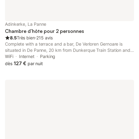
Adinkerke, La Panne
Chambre d’hôte pour 2 personnes
8.5
Très bien
⋅
215 avis
Complete with a terrace and a bar, De Verloren Gernoare is
situated in De Panne, 20 km from Dunkerque Train Station and
36 km from The Menin Gate.
WiFi
Internet
Parking
127 €
dès
par nuit