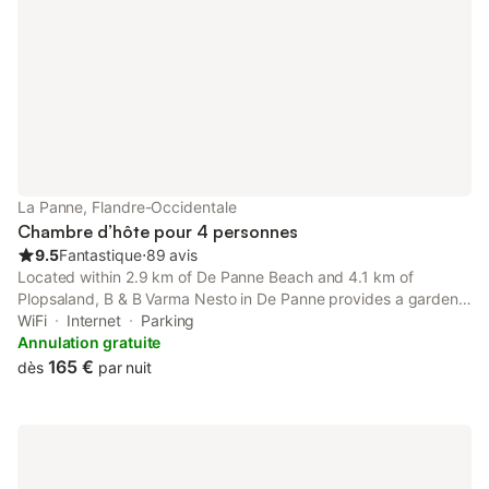
de compagnie sont admis et un stationnement est disponible à
proximité. Des points d'intérêt locaux comme le restaurant
Kommilfoo sont situés à 100 m, tandis que la gare et les
transports en commun se trouvent à 2 km. D'autres lieux à
proximité incluent Het Wit Paard et INFINITY à 300 m, ainsi que
le Jeugddienst De Panne à 500 m.
La Panne, Flandre-Occidentale
Chambre d’hôte pour 4 personnes
9.5
Fantastique
⋅
89 avis
Located within 2.9 km of De Panne Beach and 4.1 km of
Plopsaland, B & B Varma Nesto in De Panne provides a garden
and rooms with free WiFi. It is set 23 km from Dunkerque Train
WiFi
Internet
Parking
Station and offers full-day security.
Annulation gratuite
165 €
dès
par nuit