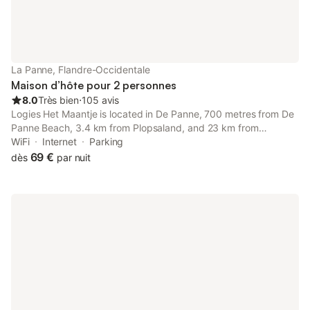
La Panne, Flandre-Occidentale
Maison d’hôte pour 2 personnes
8.0
Très bien
⋅
105 avis
Logies Het Maantje is located in De Panne, 700 metres from De
Panne Beach, 3.4 km from Plopsaland, and 23 km from
Dunkerque Train Station. The guest house provides quiet street
WiFi
Internet
Parking
views and a sun terrace.
69 €
dès
par nuit