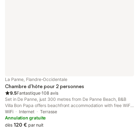
La Panne, Flandre-Occidentale
Chambre d’hôte pour 2 personnes
9.5
Fantastique
⋅
108 avis
Set in De Panne, just 300 metres from De Panne Beach, B&B
Villa Bon Papa offers beachfront accommodation with free WiFi.
Boasting room service, this property also provides guests with a
WiFi
Internet
Terrasse
sun terrace.
Annulation gratuite
120 €
dès
par nuit