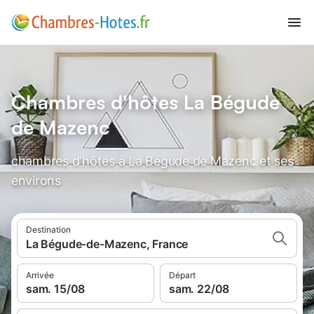
Chambres d'hôtes La Bégude
de Mazenc
chambres d'hôtes à La Bégude de Mazenc et ses
environs
Destination
La Bégude-de-Mazenc, France
Arrivée
Départ
sam. 15/08
sam. 22/08