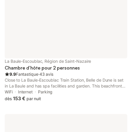
La Baule-Escoublac, Région de Saint-Nazaire
Chambre d’hôte pour 2 personnes
9.9
Fantastique
⋅
43 avis
Close to La Baule-Escoublac Train Station, Belle de Dune is set
in La Baule and has spa facilities and garden. This beachfront
property offers access to a terrace, free private parking and
WiFi
Internet
Parking
free WiFi.
153 €
dès
par nuit