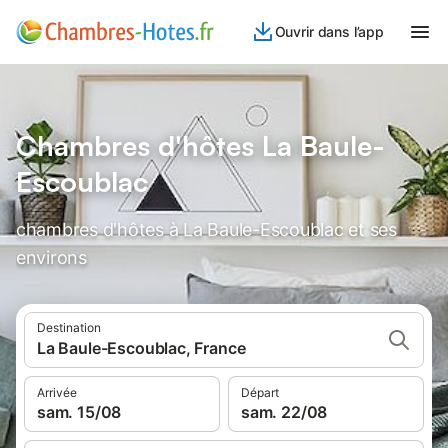
Ouvrir dans l’app
Chambres d'hôtes La Baule-
Escoublac
chambres d'hôtes à La Baule-Escoublac et ses
environs
Destination
La Baule-Escoublac, France
Arrivée
Départ
sam. 15/08
sam. 22/08