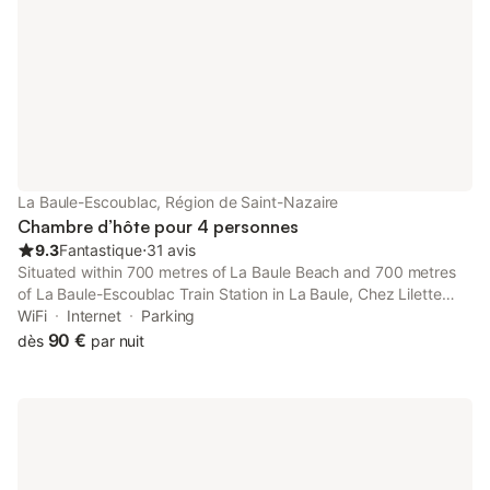
parking est prévu à la propriété. Bien que l'intérieur soit non-
fumeurs, un espace fumeur désigné est aménagé. Les activités
à proximité incluent l'équitation, le golf à moins de 3 km et le
mini-golf. La propriété est située à 600 m de Fontenay le comte
et à 1,5 km de La Baule-Les-Pins, avec des services locaux tels
qu'une boulangerie et un supermarché à 1,5 km.
La Baule-Escoublac, Région de Saint-Nazaire
Chambre d’hôte pour 4 personnes
9.3
Fantastique
⋅
31 avis
Situated within 700 metres of La Baule Beach and 700 metres
of La Baule-Escoublac Train Station in La Baule, Chez Lilette
features accommodation with seating area. The property has
WiFi
Internet
Parking
garden and city views, and is 1.2 km from La Baule Casino.
90 €
dès
par nuit