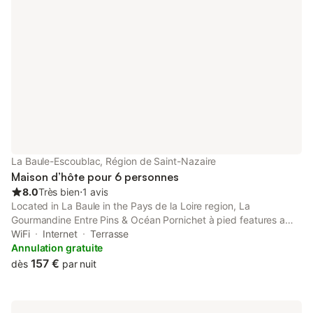
La Baule-Escoublac, Région de Saint-Nazaire
Maison d’hôte pour 6 personnes
8.0
Très bien
⋅
1 avis
Located in La Baule in the Pays de la Loire region, La
Gourmandine Entre Pins & Océan Pornichet à pied features a
terrace. Providing a garden, the property is located within 5.2
WiFi
Internet
Terrasse
km of La Baule-Escoublac Train Station.
Annulation gratuite
157 €
dès
par nuit