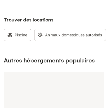
petit déjeuner inclus. Acompte pour
privatifs Petit déjeuner
réservation 20%
dans la véranda ou en
saison Aire de statio
Trouver des locations
sécurisée Accueil séc
et motards Commerce
La Baule à 4 km, forê
proximité (parcours s
Piscine
Animaux domestiques autorisés
Baule à 3 km, marché
Pornichet à 3 km, At
située au cœur de La 
Guérande Vélos électr
service à disposition
Autres hébergements populaires
de la maison "Ecovélo
Aucun remboursement
possible si moins de