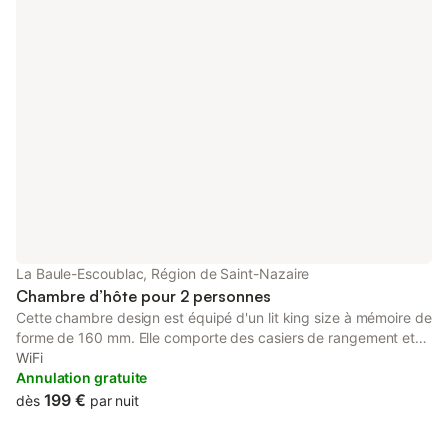
La Baule-Escoublac, Région de Saint-Nazaire
Chambre d’hôte pour 2 personnes
Cette chambre design est équipé d'un lit king size à mémoire de
forme de 160 mm. Elle comporte des casiers de rangement et
une penderie. Un équipement de bouilloire et mini-frigidaire est
WiFi
à disposition. Télévision à écran plat et écouteurs individuels.
Annulation gratuite
Convecteur mural en verre design mural. Plateau de courtoisie.
199 €
dès
par nuit
Fauteuil. Google home à disposition. Draps fournis. La chambre
est attenante à une salle de bain séparée avec une porte à