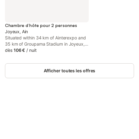
Chambre d’hôte pour 2 personnes
Joyeux, Ain
Situated within 34 km of Ainterexpo and
35 km of Groupama Stadium in Joyeux,
Chateau de Joyeux - Chambres d'Hotes
dès
106 €
/
nuit
features accommodation with free WiFi
and seating area.
Afficher toutes les offres
Connectez-vous et économisez
Se connecter
jusqu'à 10% sur nos logements.