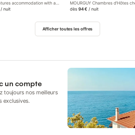
eatures accommodation with a
MOURGUY Chambres d'Hôtes che
around 41 km from Epherra Golf
/
nuit
vigneron is situated 41 km from 
dès
94 €
/
nuit
oth free WiFi and parking on-site
Golf Course. It is located 13 km f
sible at the bed and breakfast
Baigorry Church and provides bi
harge.
parking.
Afficher toutes les offres
ec un compte
 toujours nos meilleurs
s exclusives.