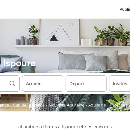
Publi
 Ispoure
Arrivée
Départ
Invités
·
·
·
·
rance
Sud de la France
Nouvelle-Aquitaine
Aquitaine
Pyrénées-A
chambres d'hôtes à Ispoure et ses environs