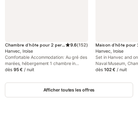
Chambre d’hôte pour 2 personnes
9.6
(
152
)
Hanvec, Iroise
Hanvec, Iroise
Comfortable Accommodation: Au gré des
Set in Hanvec and on
marées, hébergement 1 chambre in
Naval Museum, Cham
Hanvec offers a bed and breakfast with
dès
95 €
/
nuit
privative et vue mer 
dès
102 €
/
nuit
one bedroom and a bathroom. Guests
accommodation with s
enjoy sea views, a sun terrace, and a
and free private par
garden. Free WiFi is available throughout
views, this accommod
Afficher toutes les offres
the property.
terrace.
Connectez-vous et économisez
Se connecter
jusqu'à 10% sur nos logements.