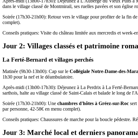
Après-midi (13h00-17h30): Déjeunez à L'Auberge du Vieux Puits à Mont
dans le village classé de Montmirail, ses ruelles pavées et son églis
Soirée (17h30-21h00): Retour vers le village pour profiter de la fin 
complet).
Conseils pratiques: Visite du château limitée aux mercredis et week-en
Jour 2: Villages classés et patrimoine rom
La Ferté-Bernard et villages perchés
Matinée (9h30-13h00): Cap sur le
Collégiale Notre-Dame-des-Mara
1h30 pour la nef et le déambulatoire.
Après-midi (13h00-17h30): Déjeunez à La Perdrix à La Ferté-Bernard,
sarthois, halte au village classé de Saint-Calais et balade le long de 
Soirée (17h30-21h00): Une
chambres d'hôtes à Gréez-sur-Roc
sert
par personne, 42-58€ en menu complet).
Conseils pratiques: Chaussures de marche pour la boucle pédestre. Rés
Jour 3: Marché local et derniers panoram