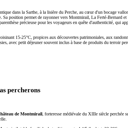
tique dans la Sarthe, à la lisière du Perche, au cœur d'un bocage vallon
che. Sa position permet de rayonner vers Montmirail, La Ferté-Bernard 
renthèse précieuse pour les voyageurs en quête d'authenticité, qui appré
avoisinant 15-25°C, propices aux découvertes patrimoniales, aux randon
oisies, avec petit déjeuner souvent inclus à base de produits du terroir 
pas percherons
hâteau de Montmirail
, forteresse médiévale du XIIIe siècle perchée su
lle.