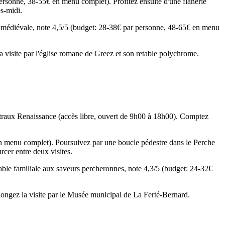
ersonne, 38-55€ en menu complet). Profitez ensuite d'une flânerie
s-midi.
té médiévale, note 4,5/5 (budget: 28-38€ par personne, 48-65€ en menu
a visite par l'église romane de Greez et son retable polychrome.
itraux Renaissance (accès libre, ouvert de 9h00 à 18h00). Comptez
n menu complet). Poursuivez par une boucle pédestre dans le Perche
rcer entre deux visites.
 table familiale aux saveurs percheronnes, note 4,3/5 (budget: 24-32€
longez la visite par le Musée municipal de La Ferté-Bernard.