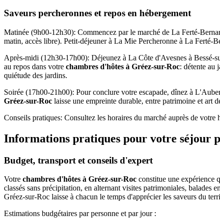
Saveurs percheronnes et repos en hébergement
Matinée (9h00-12h30): Commencez par le marché de La Ferté-Bernard o
matin, accès libre). Petit-déjeuner à La Mie Percheronne à La Ferté-Be
Après-midi (12h30-17h00): Déjeunez à La Côte d'Avesnes à Bessé-sur-B
au repos dans votre
chambres d'hôtes à Gréez-sur-Roc
: détente au 
quiétude des jardins.
Soirée (17h00-21h00): Pour conclure votre escapade, dînez à L'Aube
Gréez-sur-Roc
laisse une empreinte durable, entre patrimoine et art d
Conseils pratiques: Consultez les horaires du marché auprès de votre hô
Informations pratiques pour votre séjour 
Budget, transport et conseils d'expert
Votre
chambres d'hôtes à Gréez-sur-Roc
constitue une expérience qu
classés sans précipitation, en alternant visites patrimoniales, bala
Gréez-sur-Roc laisse à chacun le temps d'apprécier les saveurs du territo
Estimations budgétaires par personne et par jour :