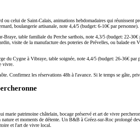
u celui de Saint-Calais, animations hebdomadaires qui réunissent prod
rnard, boulangerie artisanale, note 4,4/5 (budget: 6-10€ par personne).
raye, table familiale du Perche sarthois, note 4,3/5 (budget: 22-30€ 
jardin, visite de la manufacture des poteries de Prévelles, ou balade e
rge du Cygne à Vibraye, table soignée, note 4,4/5 (budget: 26-36€ pa
e vivre.
te. Confirmez les réservations 48h à l'avance. Si le temps se gâte, privil
percheronne
i marie patrimoine châtelain, bocage préservé et art de vivre percheron. 
des en nature et moments de détente. Un B&B à Gréez-sur-Roc prolongé de
ire et l'art de vivre local.