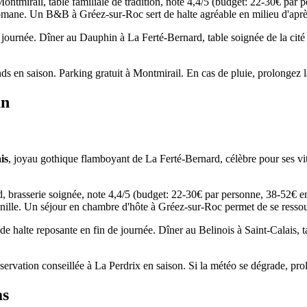
mirail, table familiale de tradition, note 4,4/5 (budget: 22-30€ par p
e romane. Un B&B à Gréez-sur-Roc sert de halte agréable en milieu d'aprè
de journée. Dîner au Dauphin à La Ferté-Bernard, table soignée de la ci
ds en saison. Parking gratuit à Montmirail. En cas de pluie, prolongez l
an
is
, joyau gothique flamboyant de La Ferté-Bernard, célèbre pour ses v
 brasserie soignée, note 4,4/5 (budget: 22-30€ par personne, 38-52€ e
l'Anille. Un séjour en chambre d'hôte à Gréez-sur-Roc permet de se ressou
 de halte reposante en fin de journée. Dîner au Belinois à Saint-Calais,
ervation conseillée à La Perdrix en saison. Si la météo se dégrade, pro
as