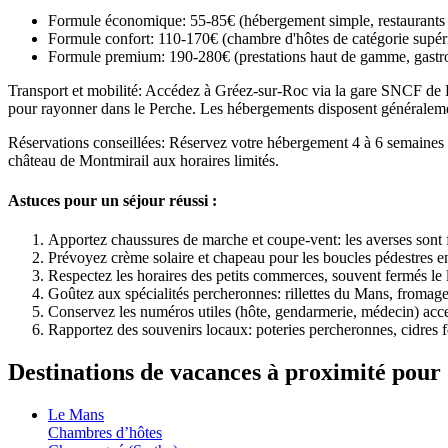
Formule économique: 55-85€ (hébergement simple, restaurants m
Formule confort: 110-170€ (chambre d'hôtes de catégorie supérie
Formule premium: 190-280€ (prestations haut de gamme, gastro
Transport et mobilité: Accédez à Gréez-sur-Roc via la gare SNCF de 
pour rayonner dans le Perche. Les hébergements disposent généralemen
Réservations conseillées: Réservez votre hébergement 4 à 6 semaines 
château de Montmirail aux horaires limités.
Astuces pour un séjour réussi :
Apportez chaussures de marche et coupe-vent: les averses sont 
Prévoyez crème solaire et chapeau pour les boucles pédestres en
Respectez les horaires des petits commerces, souvent fermés le 
Goûtez aux spécialités percheronnes: rillettes du Mans, fromage 
Conservez les numéros utiles (hôte, gendarmerie, médecin) acce
Rapportez des souvenirs locaux: poteries percheronnes, cidres fe
Destinations de vacances à proximité pou
Le Mans
Chambres d’hôtes