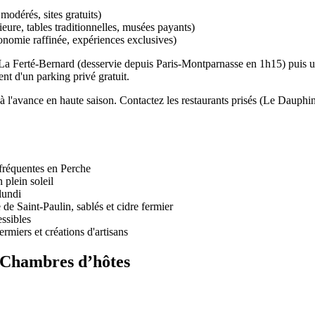
odérés, sites gratuits)
ure, tables traditionnelles, musées payants)
nomie raffinée, expériences exclusives)
La Ferté-Bernard (desservie depuis Paris-Montparnasse en 1h15) puis u
t d'un parking privé gratuit.
à l'avance en haute saison. Contactez les restaurants prisés (Le Dauph
fréquentes en Perche
 plein soleil
lundi
de Saint-Paulin, sablés et cidre fermier
ssibles
rmiers et créations d'artisans
r Chambres d’hôtes