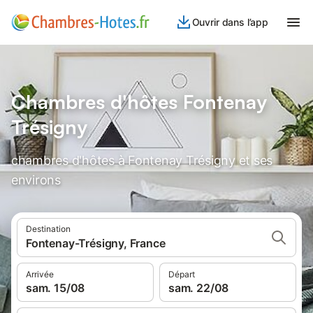
Ouvrir dans l’app
Chambres d'hôtes Fontenay
Trésigny
chambres d'hôtes à Fontenay Trésigny et ses
environs
Destination
Fontenay-Trésigny, France
Arrivée
Départ
sam. 15/08
sam. 22/08