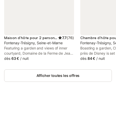
Maison d’hôte pour 2 personnes
7.7
(
76
)
Fontenay-Trésigny, Seine-et-Marne
Fontenay-Trésigny, S
Featuring a garden and views of inner
Boasting a garden, 
courtyard, Domaine de la Ferme de Jean
près de Disney is set
Grogne is a guest house situated in a
dès
63 €
/
nuit
Trésigny in the Ile d
dès
84 €
/
nuit
historic building in Fontenay-Trésigny, 25
km from Val d'Europe
km from Val d'Europe RER Station.
km from Disneyland P
Afficher toutes les offres
Connectez-vous et économisez
Se connecter
jusqu'à 10% sur nos logements.