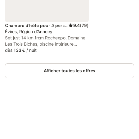
Chambre d’hôte pour 3 personnes
9.4
(
79
)
Évires, Région d'Annecy
Set just 14 km from Rochexpo, Domaine
Les Trois Biches, piscine intérieure
chauffée offers accommodation in Groisy
dès
133 €
/
nuit
with access to an indoor pool, a garden,
as well as a shared kitchen.
Afficher toutes les offres
Connectez-vous et économisez
Se connecter
jusqu'à 10% sur nos logements.