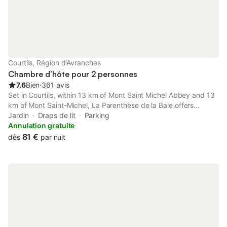
Courtils, Région d'Avranches
Chambre d’hôte pour 2 personnes
7.6
Bien
⋅
361 avis
Set in Courtils, within 13 km of Mont Saint Michel Abbey and 13
km of Mont Saint-Michel, La Parenthèse de la Baie offers
accommodation with a garden as well as free private parking
Jardin
Draps de lit
Parking
for guests who drive.
Annulation gratuite
81 €
dès
par nuit