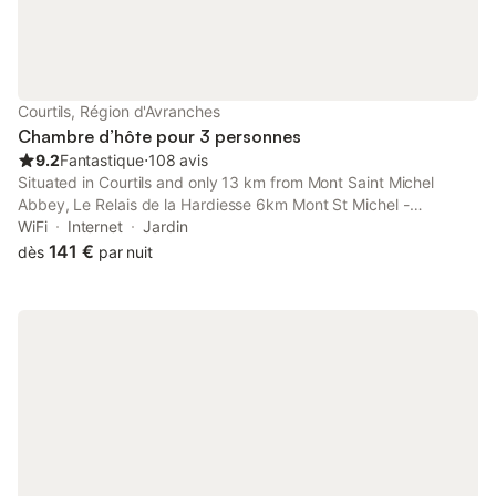
Courtils, Région d'Avranches
Chambre d’hôte pour 3 personnes
9.2
Fantastique
⋅
108 avis
Situated in Courtils and only 13 km from Mont Saint Michel
Abbey, Le Relais de la Hardiesse 6km Mont St Michel -
Chambres d'hôtes et gites features accommodation with garden
WiFi
Internet
Jardin
views, free WiFi and free private parking.
141 €
dès
par nuit