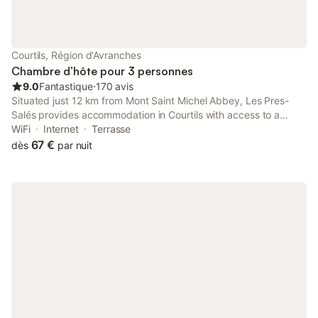
Courtils, Région d'Avranches
Chambre d’hôte pour 3 personnes
9.0
Fantastique
⋅
170 avis
Situated just 12 km from Mont Saint Michel Abbey, Les Pres-
Salés provides accommodation in Courtils with access to a
garden, a terrace, as well as a shared kitchen.
WiFi
Internet
Terrasse
67 €
dès
par nuit