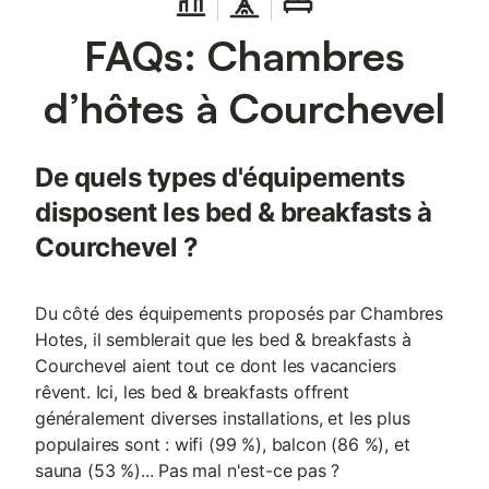
complétés par un sauna et un bain à remous pour la détente.
L'établissement est entièrement non-fumeurs. Le centre-ville se
FAQs: Chambres
situe à 800 m, tandis que la gare et les transports en commun
sont à 2,5 km. Les activités locales incluent le ski, et la propriété
est située à proximité de lieux tels que le Cigar Lounge à 100 m
d’hôtes à Courchevel
et Saddle Courchevel à 500 m. D'autres points d'intérêt comme
L'Osteria Courchevel 1850 et le Jardin d'Enfants se trouvent à
moins de 500 m, et Plantrey à 600 m.
De quels types d'équipements
disposent les bed & breakfasts à
Courchevel ?
Du côté des équipements proposés par Chambres
Hotes, il semblerait que les bed & breakfasts à
Courchevel aient tout ce dont les vacanciers
rêvent. Ici, les bed & breakfasts offrent
généralement diverses installations, et les plus
populaires sont : wifi (99 %), balcon (86 %), et
sauna (53 %)... Pas mal n'est-ce pas ?