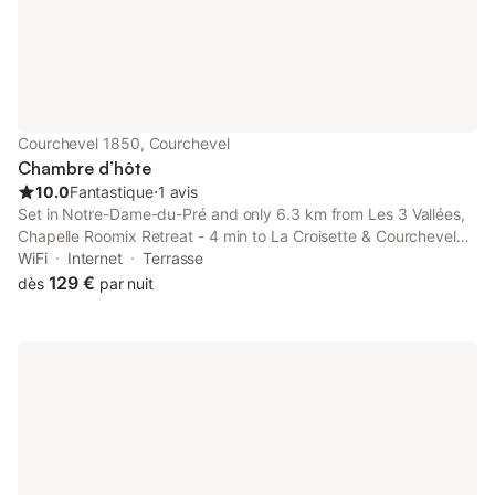
Courchevel 1850, Courchevel
Chambre d’hôte
10.0
Fantastique
⋅
1 avis
Set in Notre-Dame-du-Pré and only 6.3 km from Les 3 Vallées,
Chapelle Roomix Retreat - 4 min to La Croisette & Courchevel
1850 offers accommodation with mountain views, free WiFi and
WiFi
Internet
Terrasse
free private parking.
129 €
dès
par nuit