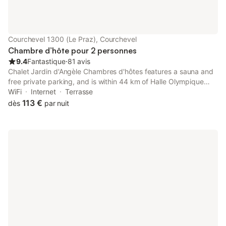
Courchevel 1300 (Le Praz), Courchevel
Chambre d’hôte pour 2 personnes
9.4
Fantastique
⋅
81 avis
Chalet Jardin d'Angèle Chambres d'hôtes features a sauna and
free private parking, and is within 44 km of Halle Olympique
d'Albertville and 50 km of Col de la Madeleine.
WiFi
Internet
Terrasse
113 €
dès
par nuit