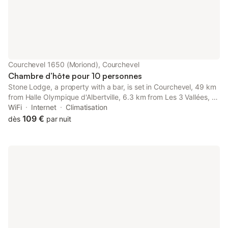
Courchevel 1650 (Moriond), Courchevel
Chambre d’hôte pour 10 personnes
Stone Lodge, a property with a bar, is set in Courchevel, 49 km
from Halle Olympique d'Albertville, 6.3 km from Les 3 Vallées, as
well as 19 km from Méribel Golf Course.
WiFi
Internet
Climatisation
109 €
dès
par nuit