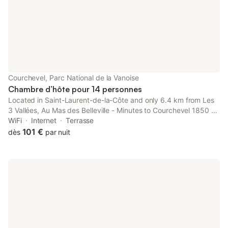
Courchevel, Parc National de la Vanoise
Chambre d’hôte pour 14 personnes
Located in Saint-Laurent-de-la-Côte and only 6.4 km from Les
3 Vallées, Au Mas des Belleville - Minutes to Courchevel 1850 -
La Croisette provides accommodation with mountain views, free
WiFi
Internet
Terrasse
WiFi and free private parking.
101 €
dès
par nuit