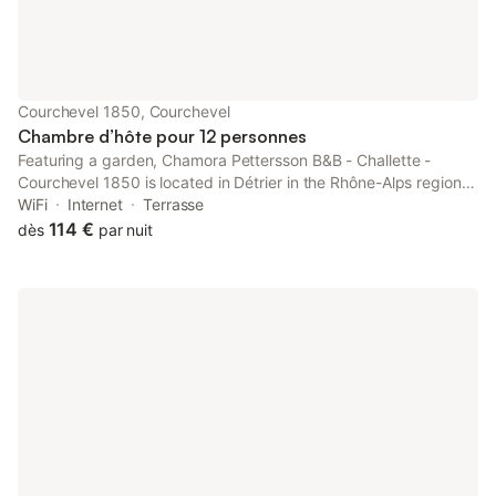
Courchevel 1850, Courchevel
Chambre d’hôte pour 12 personnes
Featuring a garden, Chamora Pettersson B&B - Challette -
Courchevel 1850 is located in Détrier in the Rhône-Alps region,
7.2 km from Les 3 Vallées and 23 km from Méribel Golf Course.
WiFi
Internet
Terrasse
This property offers access to a terrace and free private
114 €
dès
par nuit
parking.