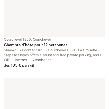
Courchevel 1850, Courchevel
Chambre d’hôte pour 12 personnes
SummitLuxeMontagnard I - Courchevel 1850 - La Croisette -
Steps to Slopes offers a sauna and free private parking, and is
within 6.3 km of Les 3 Vallées and 22 km of Méribel Golf Course.
WiFi
Internet
Climatisation
105 €
dès
par nuit