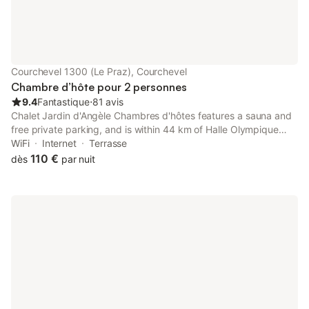
Courchevel 1300 (Le Praz), Courchevel
Chambre d’hôte pour 2 personnes
9.4
Fantastique
⋅
81 avis
Chalet Jardin d'Angèle Chambres d'hôtes features a sauna and
free private parking, and is within 44 km of Halle Olympique
d'Albertville and 50 km of Col de la Madeleine.
WiFi
Internet
Terrasse
110 €
dès
par nuit