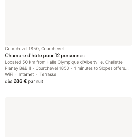
Courchevel 1850, Courchevel
Chambre d’hôte pour 12 personnes
Located 50 km from Halle Olympique d'Albertville, Challette
Planay B&B II - Courchevel 1850 - 4 minutes to Slopes offers
accommodation with a balcony, as well as a garden and
WiFi
Internet
Terrasse
barbecue facilities. It is set 5.
686 €
dès
par nuit