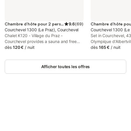
Chambre d’hôte pour 2 personnes
9.6
(
69
)
Courchevel 1300 (Le Praz), Courchevel
Courchevel 1300 (Le 
Chalet K120 - Village du Praz -
Set in Courchevel, 4
Courchevel provides a sauna and free
Olympique d'Albertvi
private parking, and is within 43 km of
dès
120 €
/
nuit
L'ETAGNE features a
dès
165 €
/
nuit
Halle Olympique d'Albertville and 50 km
a sauna and a hot tu
of Col de la Madeleine.
accommodation featu
hot tub.
Afficher toutes les offres
Connectez-vous et économisez
Se connecter
jusqu'à 10% sur nos logements.