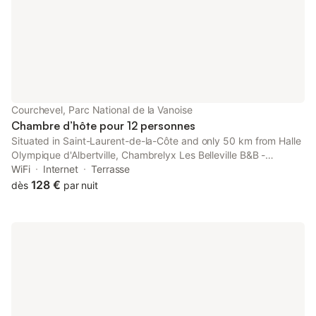
Courchevel, Parc National de la Vanoise
Chambre d’hôte pour 12 personnes
Situated in Saint-Laurent-de-la-Côte and only 50 km from Halle
Olympique d'Albertville, Chambrelyx Les Belleville B&B -
Courchevel 1850 features accommodation with mountain views,
WiFi
Internet
Terrasse
free WiFi and free private parking. It is set 5.
128 €
dès
par nuit