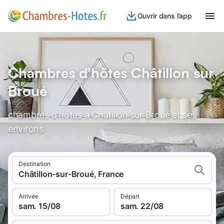
Ouvrir dans l’app
Chambres d'hôtes Châtillon sur
Broué
chambres d'hôtes à Châtillon sur Broué et ses
environs
Destination
Châtillon-sur-Broué, France
Arrivée
Départ
sam. 15/08
sam. 22/08