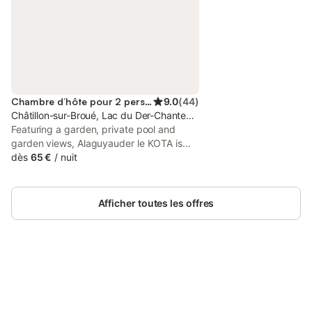
Chambre d’hôte pour 2 personnes
9.0
(
44
)
Châtillon-sur-Broué, Lac du Der-Chantecoq
Featuring a garden, private pool and
garden views, Alaguyauder le KOTA is
located in Châtillon-sur-Broué. This
dès
65 €
/
nuit
property offers access to a terrace, free
private parking and free WiFi. The
property is non-smoking and is set 46 km
Afficher toutes les offres
from Nigloland.
Connectez-vous et économisez
Se connecter
jusqu'à 10% sur nos logements.