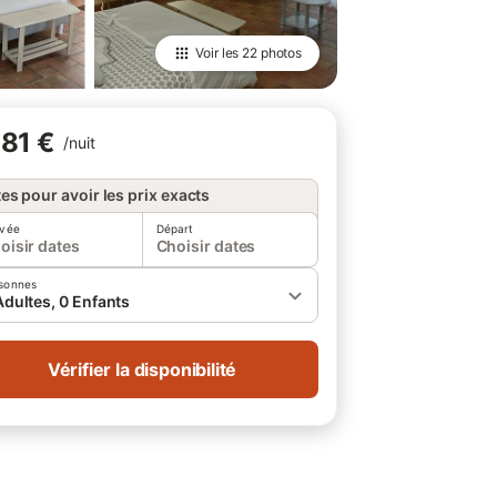
Voir les
22 photos
81 €
/
nuit
es pour avoir les prix exacts
ivée
Départ
oisir dates
Choisir dates
sonnes
Adultes, 0 Enfants
Vérifier la disponibilité