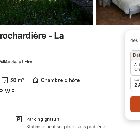
ochardière - La
dès
Dat
allée de la Loire
Arr
Ch
38 m²
Chambre d’hôte
Per
2 
WiFi
Parking gratuit
Stationnement sur place sans problème.