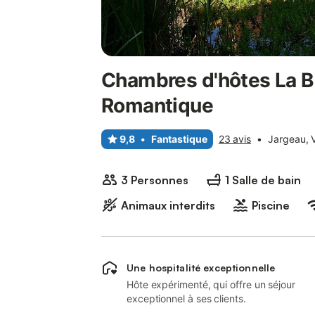
Chambres d'hôtes La Br
Romantique
9,8
•
Fantastique
23 avis
•
Jargeau, V
3 Personnes
1 Salle de bain
Animaux interdits
Piscine
Une hospitalité exceptionnelle
Hôte expérimenté, qui offre un séjour
exceptionnel à ses clients.