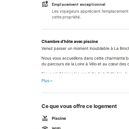
Emplacement exceptionnel
Les voyageurs apprécient l’emplacement
cette propriété.
Chambre d’hôte avec piscine
Venez passer un moment inoubliable à La Brochar
Nous vous accueillons dans cette charmante bâ
du parcours de la Loire à Vélo et au cœur des 
Nous privilégions les produits de toilette bio, le
déjeuner, les produits maison, locaux et bio. V
Plus
propriété. Nous disposons d'un camion qui per
kilomètres en cas de panne.
Aux beaux jours, vous pourrez profiter du jardin
Ce que vous offre ce logement
et août. Vous pourrez prendre vos repas dans l
four à micro-ondes, réfrigérateur, table, chaise
Piscine
Nous pouvons réserver chez notre fromager un 
pourrez avec un supplément de 20 € accéder au
WiFi