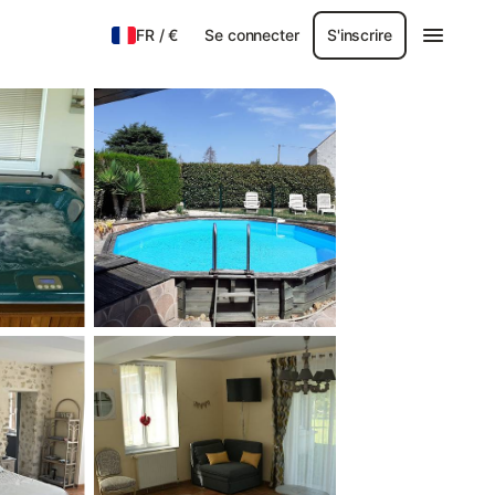
FR
/
€
Se connecter
S'inscrire