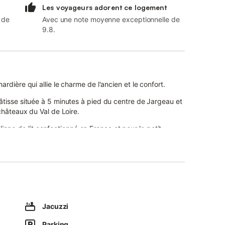
Les voyageurs adorent ce logement
 de
Avec une note moyenne exceptionnelle de
9.8.
dière qui allie le charme de l'ancien et le confort.
tisse située à 5 minutes à pied du centre de Jargeau et
châteaux du Val de Loire.
 linge de lit confectionné en France et pour le petit
ous pourrez stationner votre véhicule dans notre
met de transporter les vélos dans un rayon de 20
 joliment arboré et de la piscine (non chauffée) en juillet
'entrée de la maison où vous aurez à votre disposition
s, couverts.
Jacuzzi
délicieux plateau apéritif pour 2 personnes à 25 €. Vous
 spa qui se trouve dans une pièce juste à côté de la
Parking