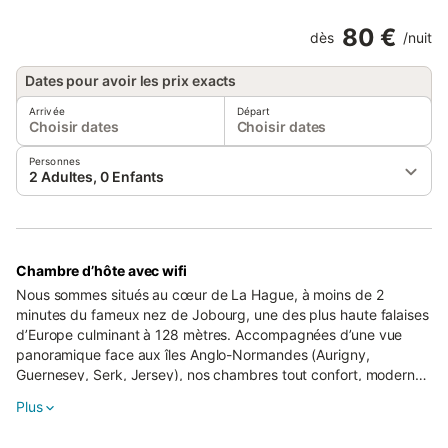
80 €
dès
/
nuit
Dates pour avoir les prix exacts
Arrivée
Départ
Choisir dates
Choisir dates
Personnes
2 Adultes, 0 Enfants
Chambre d’hôte avec wifi
Nous sommes situés au cœur de La Hague, à moins de 2
minutes du fameux nez de Jobourg, une des plus haute falaises
d’Europe culminant à 128 mètres. Accompagnées d’une vue
panoramique face aux îles Anglo-Normandes (Aurigny,
Guernesey, Serk, Jersey), nos chambres tout confort, modernes
et connectées vous permettront de rayonner facilement dans La
Plus
Hague au gré de votre programme de vacances. Nos
principaux sites touristiques à proximité : Phare de Goury, Port