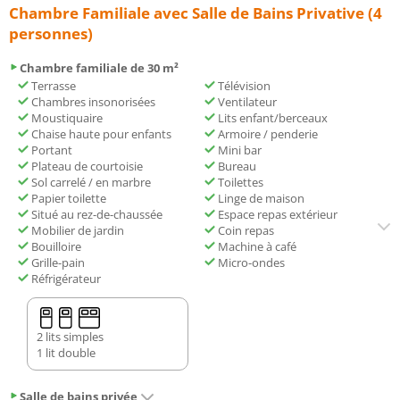
Chambre Familiale avec Salle de Bains Privative (4
personnes)
Chambre familiale de 30 m²
Terrasse
Télévision
Chambres insonorisées
Ventilateur
Moustiquaire
Lits enfant/berceaux
Chaise haute pour enfants
Armoire / penderie
Portant
Mini bar
Plateau de courtoisie
Bureau
Sol carrelé / en marbre
Toilettes
Papier toilette
Linge de maison
Situé au rez-de-chaussée
Espace repas extérieur
Mobilier de jardin
Coin repas
Bouilloire
Machine à café
Grille-pain
Micro-ondes
Réfrigérateur
2 lits simples
1 lit double
Salle de bains privée