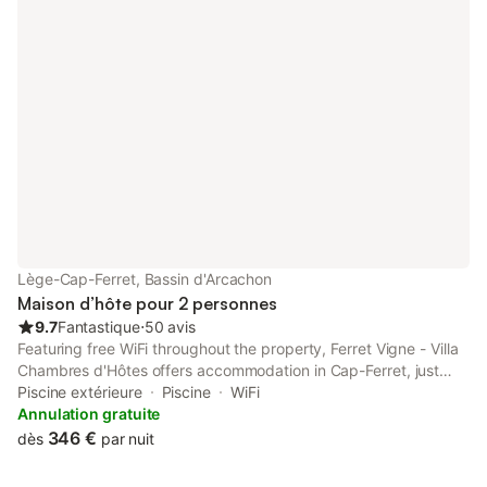
Lège-Cap-Ferret, Bassin d'Arcachon
Maison d’hôte pour 2 personnes
9.7
Fantastique
⋅
50 avis
Featuring free WiFi throughout the property, Ferret Vigne - Villa
Chambres d'Hôtes offers accommodation in Cap-Ferret, just
800 metres from La Vigne Harbour, 200 metres from the beach
Piscine extérieure
Piscine
WiFi
and the pine forest as well as a 30-minute boat trip from...
Annulation gratuite
346 €
dès
par nuit