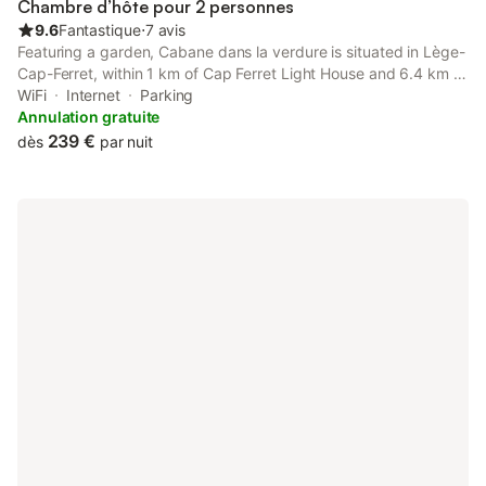
Chambre d’hôte pour 2 personnes
9.6
Fantastique
⋅
7 avis
Featuring a garden, Cabane dans la verdure is situated in Lège-
Cap-Ferret, within 1 km of Cap Ferret Light House and 6.4 km of
Chapel of the Algerian Villa. This beachfront property offers
WiFi
Internet
Parking
access to a terrace, free private parking and free WiFi.
Annulation gratuite
239 €
dès
par nuit