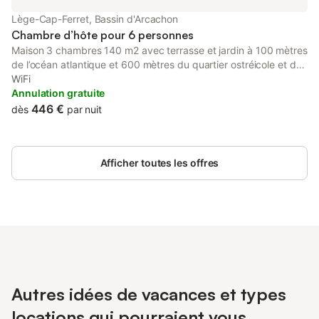
Lège-Cap-Ferret, Bassin d'Arcachon
Chambre d’hôte pour 6 personnes
Maison 3 chambres 140 m2 avec terrasse et jardin à 100 mètres
de l’océan atlantique et 600 mètres du quartier ostréicole et des
plages du bassin d’Arcachon et 1,200km du centre ville et du
WiFi
marché. L’odeur d’iode et le bruit des vagues sont des atouts
Annulation gratuite
supplémentaires
446 €
dès
par nuit
Afficher toutes les offres
Autres idées de vacances et types
locations qui pourraient vous