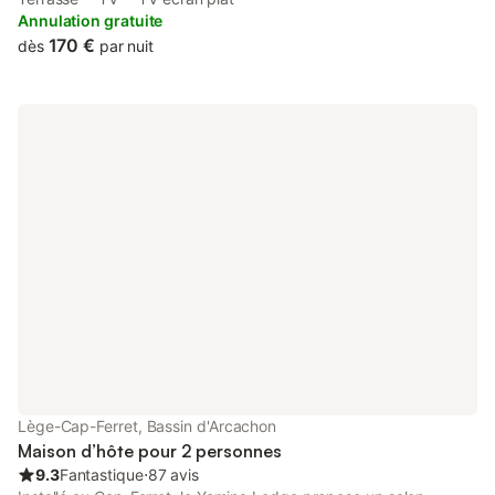
property is non-smoking and is set 5.
Annulation gratuite
170 €
dès
par nuit
Lège-Cap-Ferret, Bassin d'Arcachon
Maison d’hôte pour 2 personnes
9.3
Fantastique
⋅
87 avis