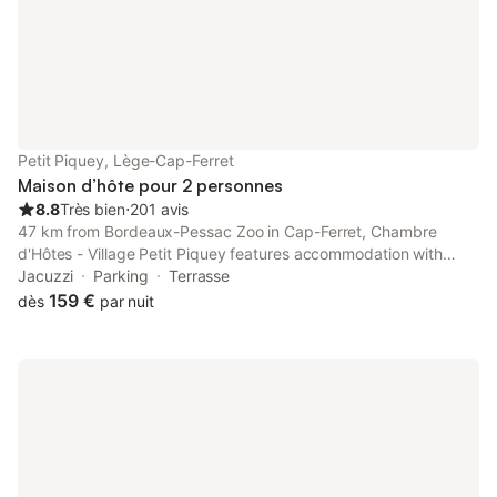
Petit Piquey, Lège-Cap-Ferret
Maison d’hôte pour 2 personnes
8.8
Très bien
⋅
201 avis
47 km from Bordeaux-Pessac Zoo in Cap-Ferret, Chambre
d'Hôtes - Village Petit Piquey features accommodation with
access to a hot tub and spa facilities. This beachfront property
Jacuzzi
Parking
Terrasse
offers access to table tennis and darts.
159 €
dès
par nuit