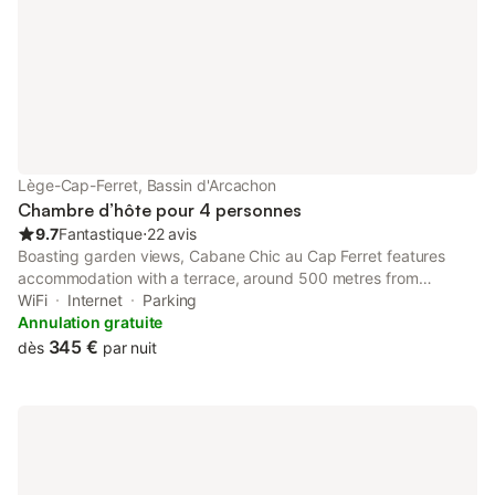
Lège-Cap-Ferret, Bassin d'Arcachon
Chambre d’hôte pour 4 personnes
9.7
Fantastique
⋅
22 avis
Boasting garden views, Cabane Chic au Cap Ferret features
accommodation with a terrace, around 500 metres from
Belisaire Beach. Both free WiFi and parking on-site are
WiFi
Internet
Parking
accessible at the bed and breakfast free of charge.
Annulation gratuite
345 €
dès
par nuit