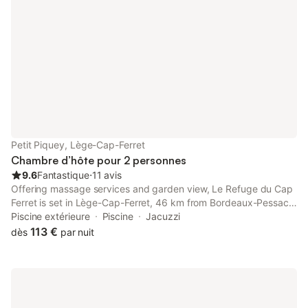
Petit Piquey, Lège-Cap-Ferret
Chambre d’hôte pour 2 personnes
9.6
Fantastique
⋅
11 avis
Offering massage services and garden view, Le Refuge du Cap
Ferret is set in Lège-Cap-Ferret, 46 km from Bordeaux-Pessac
Zoo and 5.8 km from Natural Reserve of The Salt Marshes of
Piscine extérieure
Piscine
Jacuzzi
Arès.
113 €
dès
par nuit