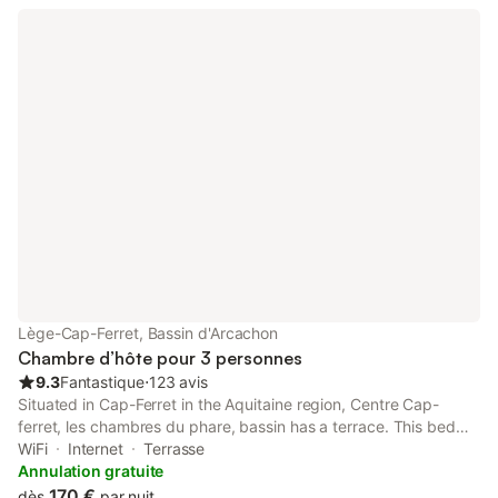
Lège-Cap-Ferret, Bassin d'Arcachon
Chambre d’hôte pour 3 personnes
9.3
Fantastique
⋅
123 avis
Situated in Cap-Ferret in the Aquitaine region, Centre Cap-
ferret, les chambres du phare, bassin has a terrace. This bed
and breakfast is 200 metres from Cap Ferret Light House and
WiFi
Internet
Terrasse
5.7 km from Chapel of the Algerian Villa.
Annulation gratuite
170 €
dès
par nuit