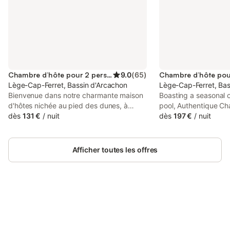
Chambre d’hôte pour 2 personnes
9.0
(
65
)
Lège-Cap-Ferret, Bassin d'Arcachon
Lège-Cap-Ferret, Bas
Bienvenue dans notre charmante maison
Boasting a seasonal
d'hôtes nichée au pied des dunes, à
pool, Authentique 
seulement 150 mètres de la plage et du
dès
131 €
/
nuit
Ferret Mimbeau is lo
dès
197 €
/
nuit
phare, et à 300 mètres des commerces
Ferret, within 1.1 km 
locaux et du marché. Située dans un
House and 7 km of Ch
environnement verdoyant, notre maison
Villa.
Afficher toutes les offres
en bois offre une escapade paisible et
authentique en bord de mer. Votre
chambre : Chambre lumineuse de 15 m²
au rez-de-chaussée avec lit double
(140x190), draps fournis. Vous
bénéficierez d'une entrée privée pour
Connectez-vous et économisez
Se connecter
plus d'intimité, ainsi que d'une salle de
jusqu'à 10% sur nos logements.
bain avec douche, lavabo, toilettes