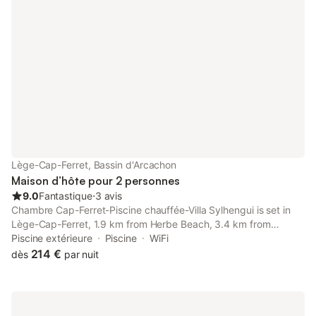
Lège-Cap-Ferret, Bassin d'Arcachon
Maison d’hôte pour 2 personnes
9.0
Fantastique
⋅
3 avis
Chambre Cap-Ferret-Piscine chauffée-Villa Sylhengui is set in
Lège-Cap-Ferret, 1.9 km from Herbe Beach, 3.4 km from
Chapel of the Algerian Villa, and 9.1 km from Cap Ferret Light
Piscine extérieure
Piscine
WiFi
House.
214 €
dès
par nuit