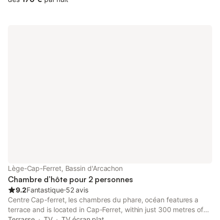
Lège-Cap-Ferret, Bassin d'Arcachon
Chambre d’hôte pour 2 personnes
9.2
Fantastique
⋅
52 avis
Centre Cap-ferret, les chambres du phare, océan features a
terrace and is located in Cap-Ferret, within just 300 metres of
Belisaire Beach and 200 metres of Cap Ferret Light House. The
Terrasse
TV
TV écran plat