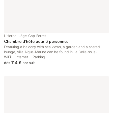
restaurants. Activités à proxi
L'Herbe, Lège-Cap-Ferret
Chambre d’hôte pour 3 personnes
Featuring a balcony with sea views, a garden and a shared
lounge, Villa Aigue-Marine can be found in La Celle-sous-
Gouzon, close to Chapelle Beach and 39 km from Athanor
WiFi
Internet
Parking
Centre de Congrès.
114 €
dès
par nuit