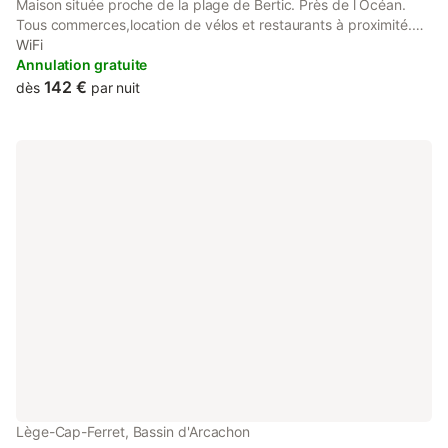
Maison située proche de la plage de Bertic. Près de l Océan.
Tous commerces,location de vélos et restaurants à proximité.
Face à la forêt. Port Ostréicole avec les dégustations de fruits
WiFi
de mer, huîtres à 10mns à Pieds. 8 ème année pour ma chambre
Annulation gratuite
d hôtes🤩
142 €
dès
par nuit
Lège-Cap-Ferret, Bassin d'Arcachon