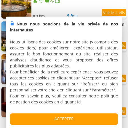
9.9
8.3 km
/10
Nous nous soucions de la vie privée de nos
Złota Jesień Restauracja i Noclegi nad jeziorem
6 chambres (total 16 personnes)
internautes
Nous utilisons des cookies sur notre site (y compris des
cookies tiers) pour améliorer l'expérience utilisateur,
9.4
8.8 km
/10
assurer le bon fonctionnement du site, réaliser des
URychertow
analyses d'audience et vous proposer des offres
5 chambres (total 12 personnes)
publicitaires les plus adaptées.
Pour bénéficier de la meilleure expérience, vous pouvez
accepter ces cookies en cliquant sur "Accepter", refuser
9.1
8.9 km
/10
tous les cookies en cliquant sur "Refuser" ou bien
personnaliser votre choix en cliquant sur "Paramétrer".
Gościniec Kaszubski
4 chambres (total 8 personnes)
Pour en savoir plus, veuillez consulter notre politique
de gestion des cookies en cliquant
ici
8.7
10.2 km
/10
ACCEPTER