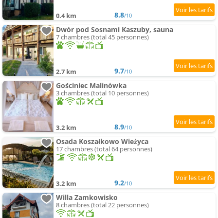
8.8
0.4 km
/10
Dwór pod Sosnami Kaszuby, sauna
7 chambres (total 45 personnes)
9.7
2.7 km
/10
Gościniec Malinówka
3 chambres (total 10 personnes)
8.9
3.2 km
/10
Osada Koszałkowo Wieżyca
17 chambres (total 64 personnes)
9.2
3.2 km
/10
Willa Zamkowisko
8 chambres (total 22 personnes)