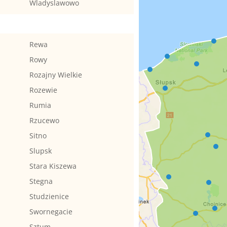
Wladyslawowo
Rewa
Rowy
Rozajny Wielkie
Rozewie
Rumia
Rzucewo
Sitno
Slupsk
Stara Kiszewa
Stegna
Studzienice
Swornegacie
Sztum