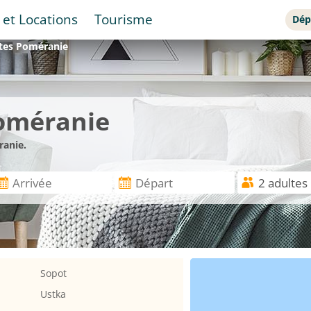
 et Locations
Tourisme
Dép
tes
Poméranie
oméranie
ranie.
Sopot
Ustka