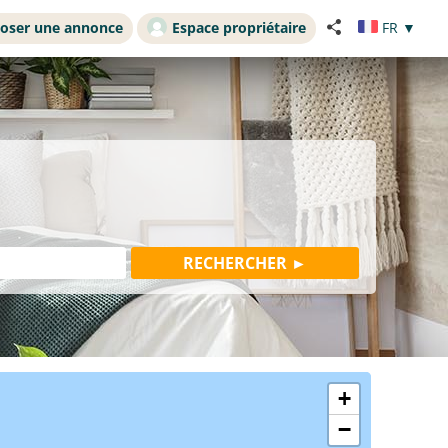
oser une annonce
Espace propriétaire
FR
▼
+
−