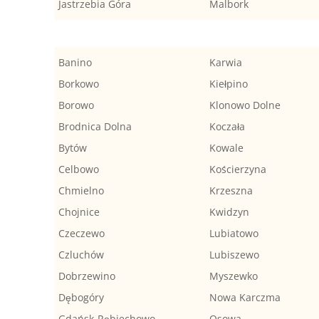
Jastrzebia Góra
Malbork
Banino
Karwia
Borkowo
Kiełpino
Borowo
Klonowo Dolne
Brodnica Dolna
Koczała
Bytów
Kowale
Celbowo
Kościerzyna
Chmielno
Krzeszna
Chojnice
Kwidzyn
Czeczewo
Lubiatowo
Czluchów
Lubiszewo
Dobrzewino
Myszewko
Dębogóry
Nowa Karczma
Gdańsk-Rębiechowo
Osowa