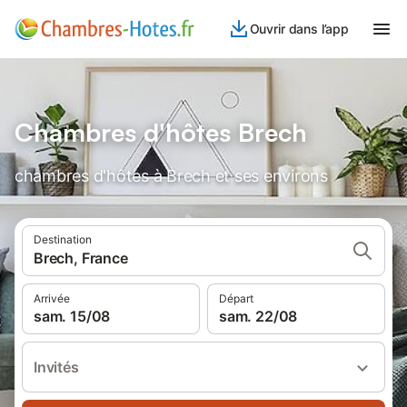
Ouvrir dans l’app
Chambres d'hôtes Brech
chambres d'hôtes à Brech et ses environs
Destination
Brech, France
Arrivée
Départ
sam. 15/08
sam. 22/08
Invités