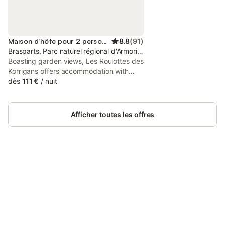
Maison d’hôte pour 2 personnes
8.8
(
91
)
Brasparts, Parc naturel régional d'Armorique
Boasting garden views, Les Roulottes des
Korrigans offers accommodation with
balcony, around 44 km from Breton
dès
111 €
/
nuit
County Museum. There is an on-site
restaurant, plus free private parking and
free WiFi are available.
Afficher toutes les offres
Connectez-vous et économisez
Se connecter
jusqu'à 10% sur nos logements.